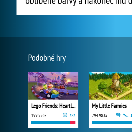
oblíbené barvy a nakonec mu dá
Podobné hry
Lego Friends: Heartlake Rush
My Little Farmies
199 556x
794 983x