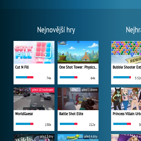
Nejnovější hry
Nejhr
Cut N Fill
One Shot Tower: Physics Destroyer
Bubble Shooter Ex
74x
64x
5 52
před 10 hodinami
před 1 dnem
WorldGuessr
Battle Shot Elite
130x
212x
3
před 3 dny
před 4 dny