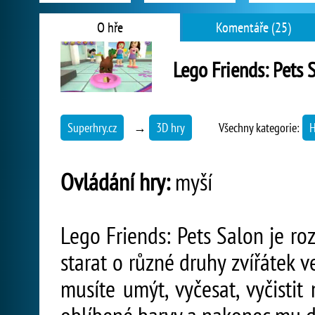
O hře
Komentáře (25)
Lego Friends: Pets 
Superhry.cz
→
3D hry
Všechny kategorie:
H
Ovládání hry:
myší
Lego Friends: Pets Salon je ro
starat o různé druhy zvířátek v
musíte umýt, vyčesat, vyčisti