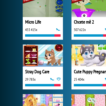
Micro Life
Chcete mě 2
453 415x
507 622x
Stray Dog Care
Cute Puppy Pregna
29 783x
25 404x