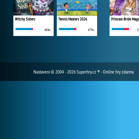
Witchy Sisters
Tennis Masters 2026
Princess Bride Mag
404x
479x
1
Nastavení
© 2004 - 2026 Superhry.cz ® - Online hry zdarma