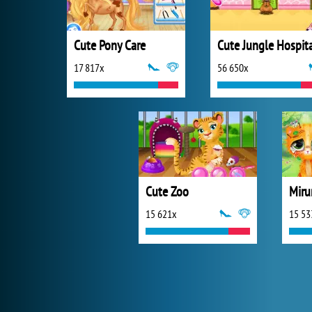
Cute Pony Care
Cute Jungle Hospit
17 817x
56 650x
Cute Zoo
15 621x
15 53