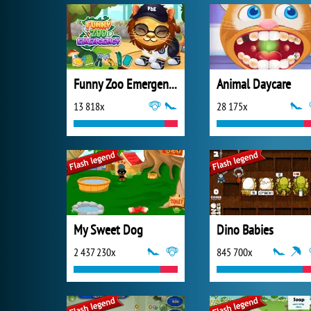
Funny Zoo Emergency
Animal Daycare
13 818x
28 175x
My Sweet Dog
Dino Babies
2 437 230x
845 700x