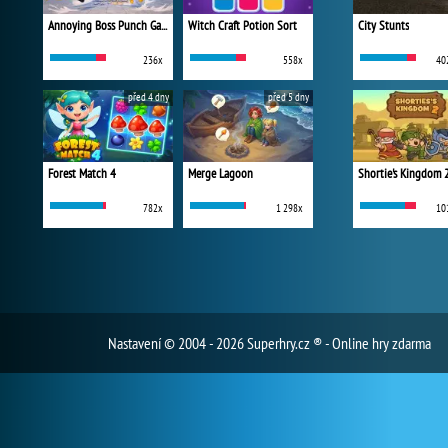
Annoying Boss Punch Game
Witch Craft Potion Sort
City Stunts
236x
558x
40
před 4 dny
před 5 dny
Forest Match 4
Merge Lagoon
Shortie's Kingdom 
782x
1 298x
10
Nastavení
© 2004 - 2026 Superhry.cz ® - Online hry zdarma