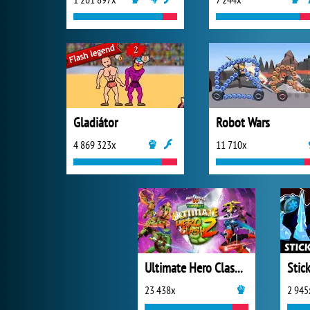
Gladiátor
Robot Wars
4 869 323x
11 710x
Ultimate Hero Clash 2
Stic
23 438x
2 945