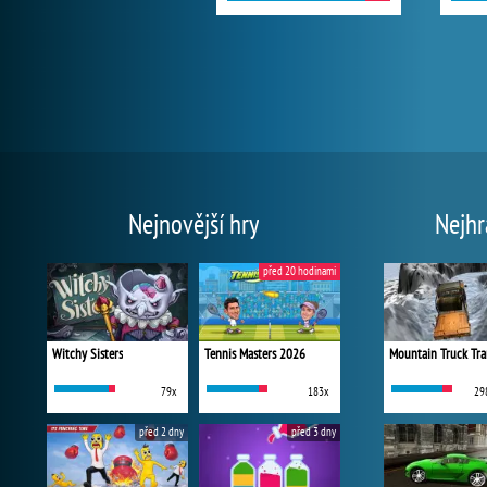
Nejnovější hry
Nejhr
před 20 hodinami
Witchy Sisters
Tennis Masters 2026
Mountain Truck Tra
79x
183x
29
před 2 dny
před 3 dny