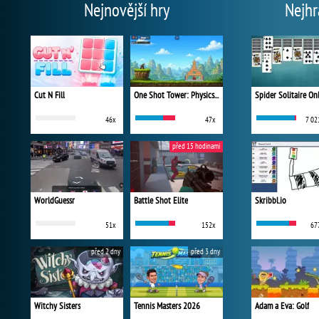
Nejnovější hry
Nejhr
Cut N Fill
One Shot Tower: Physics Destroyer
Spider Solitaire On
46x
47x
7 02
před 15 hodinami
WorldGuessr
Battle Shot Elite
Skribbl.io
51x
152x
67
před 2 dny
před 3 dny
Witchy Sisters
Tennis Masters 2026
Adam a Eva: Golf