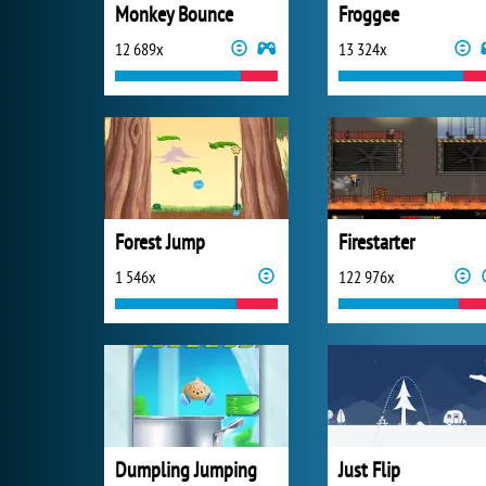
Monkey Bounce
Froggee
12 689x
13 324x
Forest Jump
Firestarter
1 546x
122 976x
Dumpling Jumping
Just Flip