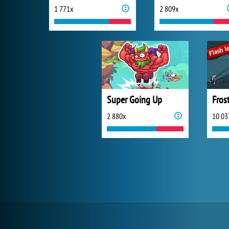
1 771x
2 809x
Super Going Up
Frost
2 880x
10 03