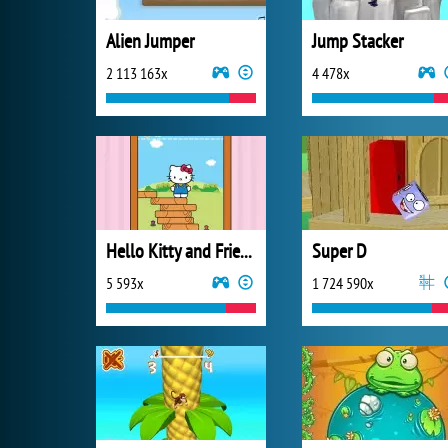
Alien Jumper
Jump Stacker
2 113 163x
4 478x
Hello Kitty and Friends Jumper
Super D
5 593x
1 724 590x