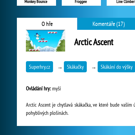
Monkey Bounce
Froggee
Line Climber
O hře
Komentáře (17)
Arctic Ascent
Superhry.cz
→
Skákačky
→
Skákání do výšky
Ovládání hry:
myší
Arctic Ascent je chytlavá skákačka, ve které bude vaším 
pohyblivých plošinách.