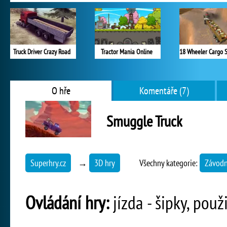
Truck Driver Crazy Road
Tractor Mania Online
O hře
Komentáře (7)
Smuggle Truck
Superhry.cz
→
3D hry
Všechny kategorie:
Závodn
Ovládání hry:
jízda - šipky, použ