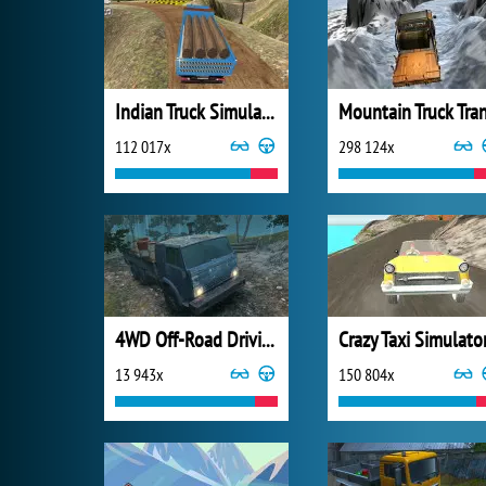
Indian Truck Simulator 3D
112 017x
298 124x
4WD Off-Road Driving Sim
Crazy Taxi Simulato
13 943x
150 804x