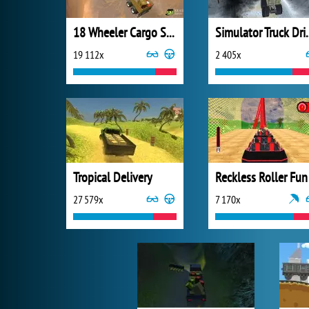
18 Wheeler Cargo Simulator
Simulator
19 112x
2 405x
Tropical Delivery
27 579x
7 170x