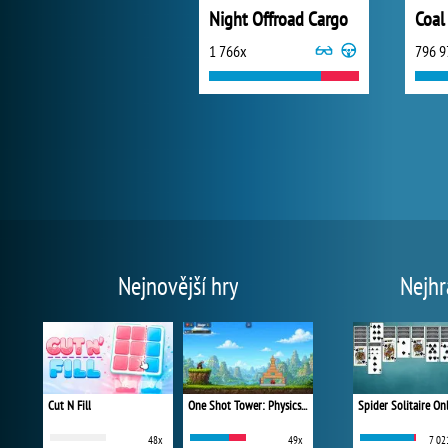
Night Offroad Cargo
Coal
1 766x
796 9
Nejnovější hry
Nejhr
Cut N Fill
One Shot Tower: Physics Destroyer
Spider Solitaire On
48x
49x
7 02