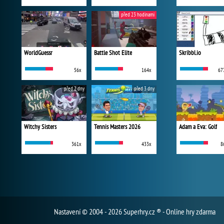
před 23 hodinami
WorldGuessr
Battle Shot Elite
Skribbl.io
56x
164x
67
před 2 dny
před 3 dny
Witchy Sisters
Tennis Masters 2026
Adam a Eva: Golf
361x
433x
8
Nastavení
© 2004 - 2026 Superhry.cz ® - Online hry zdarma