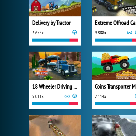
Delivery by Tractor
Ext
3 655x
9 888x
18 Wheeler Driving Sim
Co
5 011x
2 114x