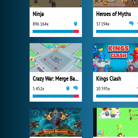
Ninja
Heroes of Myths
896 164x
37 194x
Crazy War: Merge Battle
Kings Clash
5 452x
10 595x