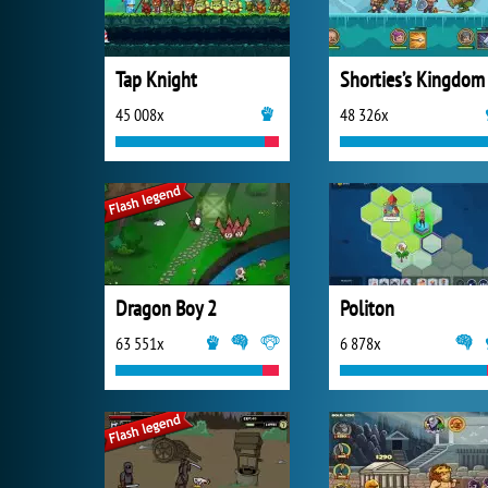
Tap Knight
Shorties’s Kingdom
45 008x
48 326x
Dragon Boy 2
Politon
63 551x
6 878x