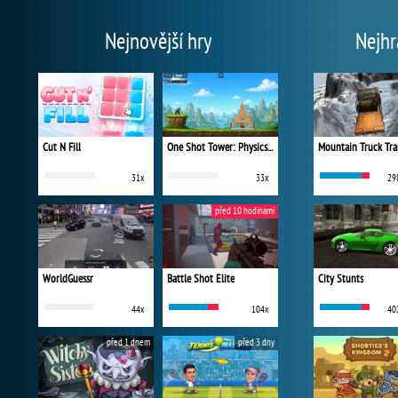
Nejnovější hry
Nejhr
Cut N Fill
One Shot Tower: Physics Destroyer
Mountain Truck Tra
31x
33x
29
před 10 hodinami
WorldGuessr
Battle Shot Elite
City Stunts
44x
104x
40
před 1 dnem
před 3 dny