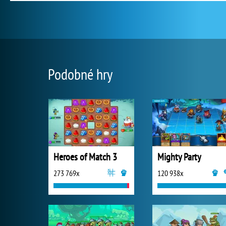
Podobné hry
Heroes of Match 3
Mighty Party
273 769x
120 938x