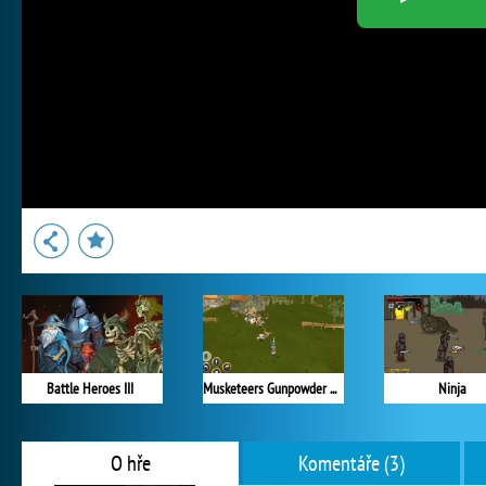
Battle Heroes III
Musketeers Gunpowder vs Steel
Ninja
O hře
Komentáře (3)