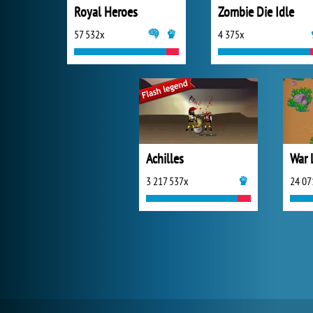
Royal Heroes
Zombie Die Idle
57 532x
4 375x
Achilles
War 
3 217 537x
24 07