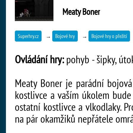
Meaty Boner
Superhry.cz
→
Bojové hry
→
Bojové hry o přežití
Ovládání hry:
pohyb - šipky, útok
Meaty Boner je parádní bojová 
kostlivce a vaším úkolem bude
ostatní kostlivce a vlkodlaky. 
na pár okamžiků nepřátele omrá