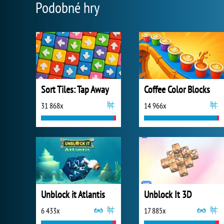
Podobné hry
Sort Tiles: Tap Away
Coffee Color Blocks
31 868x
14 966x
Unblock it Atlantis
Unblock It 3D
6 433x
17 885x