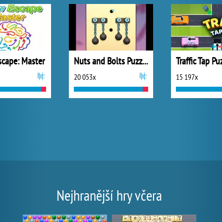
scape: Master
Nuts and Bolts Puzzle
Traffic Tap Pu
20 053x
15 197x
Nejhranější hry včera