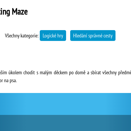
ting Maze
Všechny kategorie:
Logické hry
Hledání správné cesty
aším úkolem chodit s malým děckem po domě a sbírat všechny předměty,
r na psa.