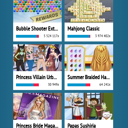
Bubble Shooter Extreme
Mahjong Classic
5 524 117x
3 974 402x
Princess Villain Urban Outfitters Summer
Summer Braided Hairstyles
30 949x
64 241x
Princess Bride Magazine
Papas Sushiria