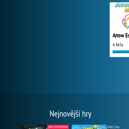
Arrow E
4 443x
Nejnovější hry
před 18 hodinami
před 2 dny