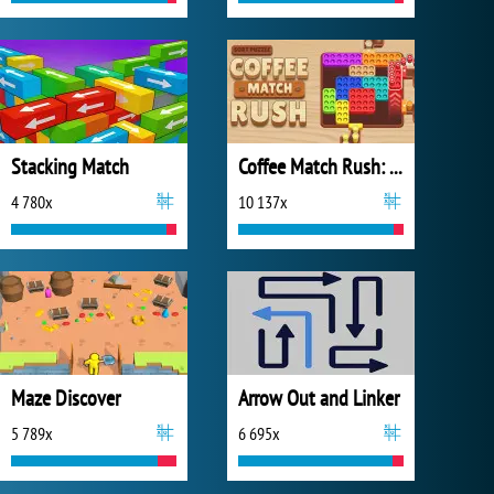
Stacking Match
Coffee Match Rush: Sort Puzzle
4 780x
10 137x
Maze Discover
Arrow Out and Linker
5 789x
6 695x