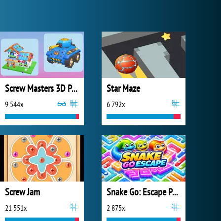
Screw Masters 3D Puzzle
Star Maze
9 544x
6 792x
Screw Jam
Snake Go: Escape Puzzle
21 551x
2 875x