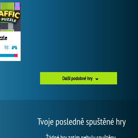
zzle
Další podobné hry
Tvoje posledně spuštěné hry
Žádné hry zatím nebyly spuštěny.