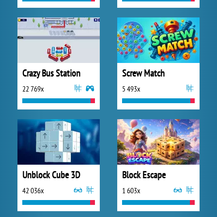
Crazy Bus Station
Screw Match
22 769x
5 493x
Unblock Cube 3D
Block Escape
42 036x
1 603x