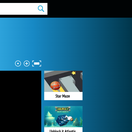
Star Maze
Unblock it Atlantis