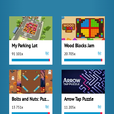
My Parking Lot
Wood Blocks Jam
91 101x
20 705x
Bolts and Nuts: Puzzle
Arrow Tap Puzzle
13 751x
11 205x