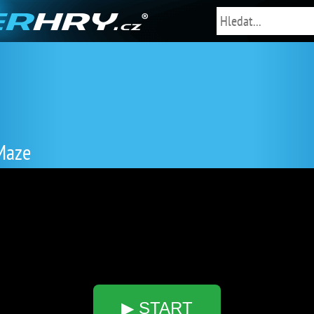
 Maze
▶ START