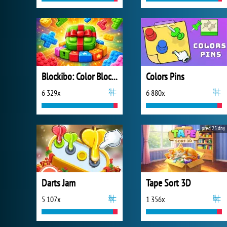
Blockibo: Color Blocks
Colors Pins
6 329x
6 880x
před 25 dny
Darts Jam
Tape Sort 3D
5 107x
1 356x