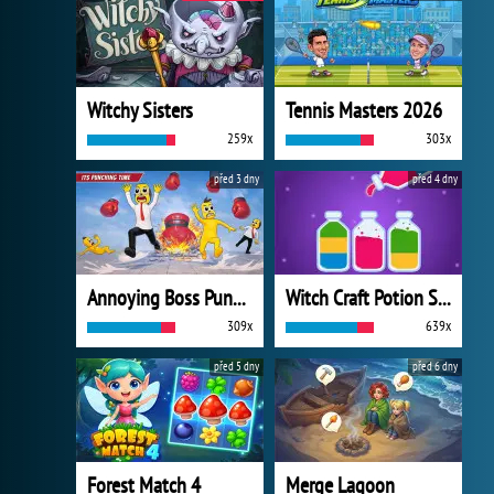
Witchy Sisters
Tennis Masters 2026
259x
303x
před 3 dny
před 4 dny
Annoying Boss Punch Game
Witch Craft Potion Sort
309x
639x
před 5 dny
před 6 dny
Forest Match 4
Merge Lagoon