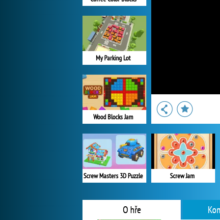
My Parking Lot
Wood Blocks Jam
Screw Masters 3D Puzzle
Screw Jam
O hře
Kom