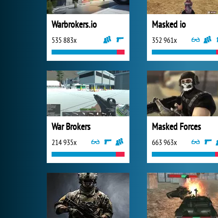
Warbrokers.io
Masked io
535 883x
352 961x
War Brokers
Masked Forces
214 935x
663 963x