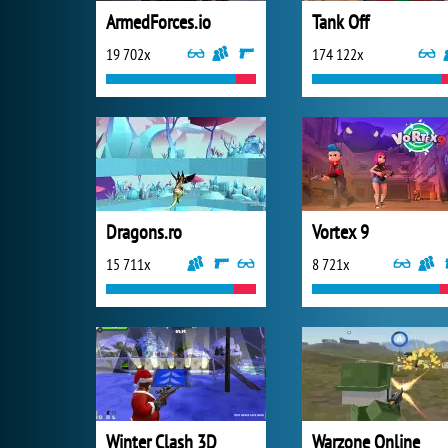
ArmedForces.io
Tank Off
19 702x
174 122x
Dragons.ro
Vortex 9
15 711x
8 721x
Winter Clash 3D
Warzone Online