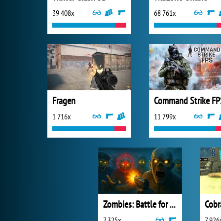
39 408x
68 761x
Fragen
Command Strike FP
1 716x
11 799x
Zombies: Battle for Survival
Cobr
7 325x
7 926