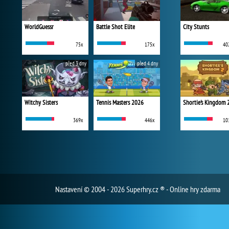
WorldGuessr
Battle Shot Elite
City Stunts
75x
175x
40
před 3 dny
před 4 dny
Witchy Sisters
Tennis Masters 2026
Shortie's Kingdom 
369x
446x
10
Nastavení
© 2004 - 2026 Superhry.cz ® - Online hry zdarma