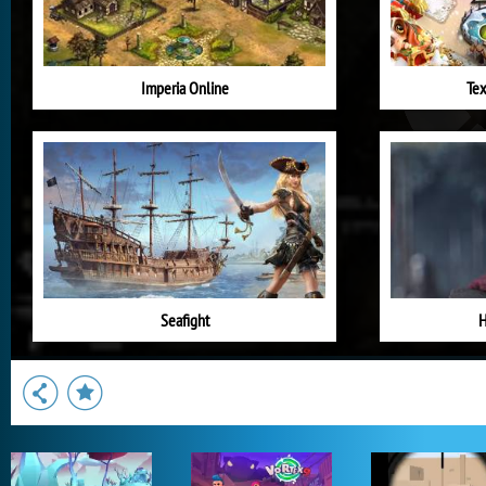
Imperia Online
Tex
Seafight
H