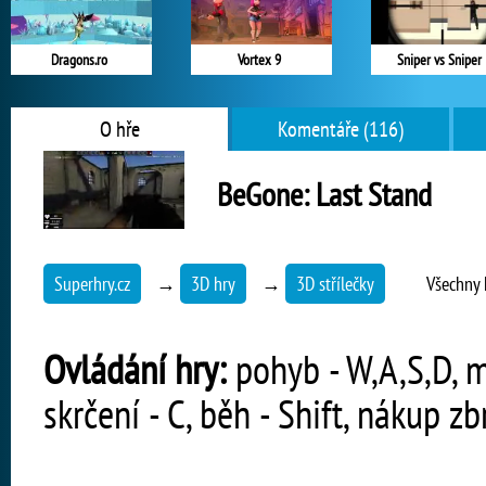
Dragons.ro
Vortex 9
Sniper vs Sniper
O hře
Komentáře (116)
BeGone: Last Stand
Superhry.cz
→
3D hry
→
3D střílečky
Všechny 
Ovládání hry:
pohyb - W,A,S,D, mí
skrčení - C, běh - Shift, nákup zb