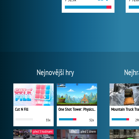
Nejnovější hry
Nejhr
Cut N Fill
One Shot Tower: Physics Destroyer
Mountain Truck Tra
55x
52x
29
před 3 hodinami
před 1 dnem