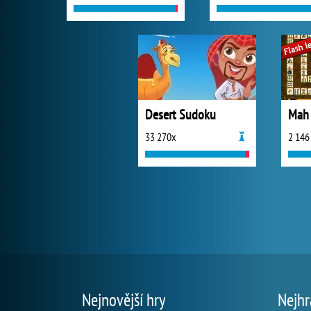
Desert Sudoku
Mah 
33 270x
2 146
Nejnovější hry
Nejhr