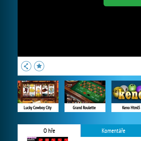
Lucky Cowboy City
Grand Roulette
Keno Html5
O hře
Komentáře