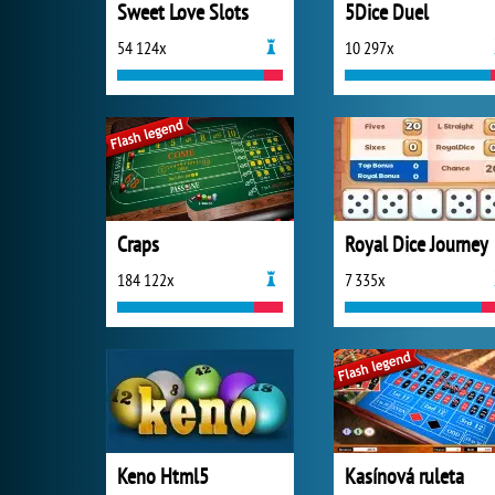
Sweet Love Slots
5Dice Duel
54 124x
10 297x
Craps
Royal Dice Journey
184 122x
7 335x
Keno Html5
Kasínová ruleta