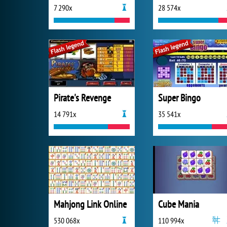
7 290x
28 574x
Pirate's Revenge
Super Bingo
14 791x
35 541x
Mahjong Link Online
Cube Mania
530 068x
110 994x