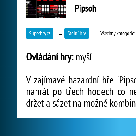
Pipsoh
Superhry.cz
→
Stolní hry
Všechny kategorie
Ovládání hry:
myší
V zajímavé hazardní hře "Pips
nahrát po třech hodech co ne
držet a sázet na možné kombin