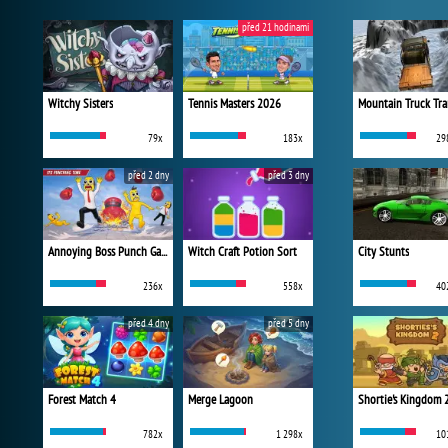
před 21 hodinami
Witchy Sisters
Tennis Masters 2026
Mountain Truck Tra
79x
183x
29
před 2 dny
před 3 dny
Annoying Boss Punch Game
Witch Craft Potion Sort
City Stunts
236x
558x
40
před 4 dny
před 5 dny
Forest Match 4
Merge Lagoon
Shortie's Kingdom 
782x
1 298x
10