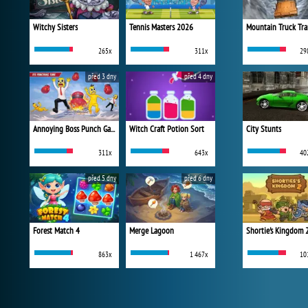
Witchy Sisters
Tennis Masters 2026
Mountain Truck Tra
265x
311x
29
před 3 dny
před 4 dny
Annoying Boss Punch Game
Witch Craft Potion Sort
City Stunts
311x
643x
40
před 5 dny
před 6 dny
Forest Match 4
Merge Lagoon
Shortie's Kingdom 
863x
1 467x
10