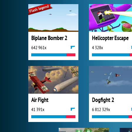
Biplane Bomber 2
Helicopter Escape
642 961x
4 328x
Air Fight
Dogfight 2
41 391x
6 812 329x