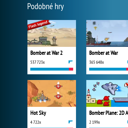
Podobné hry
Bomber at War 2
Bomber at War
537 723x
365 648x
Hot Sky
4 722x
2 199x