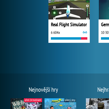
Real Flight Simulator
Germ
6 604x
10 30
Nejnovější hry
Nejhr
před 24 hodinami
před 2 dny