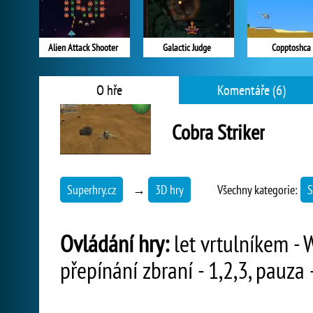
Alien Attack Shooter
Galactic Judge
Copptoshca
O hře
Komentáře (6)
Cobra Striker
Superhry.cz
→
3D hry
Všechny kategorie:
S
Ovládání hry:
let vrtulníkem - W
přepínání zbraní - 1,2,3, pauza 