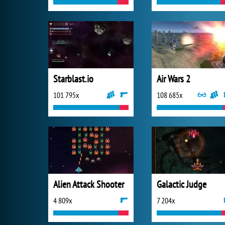
Starblast.io
Air Wars 2
101 795x
108 685x
Alien Attack Shooter
Galactic Judge
4 809x
7 204x