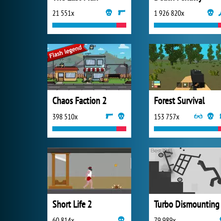
21 551x
1 926 820x
Chaos Faction 2
Forest Survival
398 510x
153 757x
Short Life 2
Turbo Dismounting
60 814x
79 989x