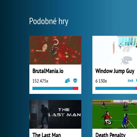
Podobné hry
BrutalMania.io
Window Jump Guy
152 475x
6 130x
The Last Man
Death Penalty