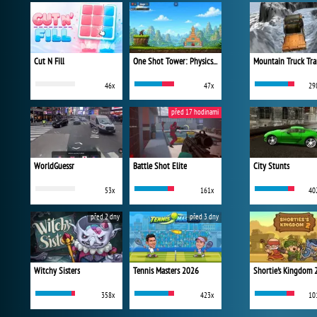
Cut N Fill
One Shot Tower: Physics Destroyer
Mountain Truck Tra
46x
47x
29
před 17 hodinami
WorldGuessr
Battle Shot Elite
City Stunts
53x
161x
40
před 2 dny
před 3 dny
Witchy Sisters
Tennis Masters 2026
Shortie's Kingdom 
358x
423x
10