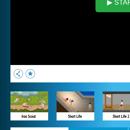
▶ STA
Iron Scout
Short Life
Short Life 2