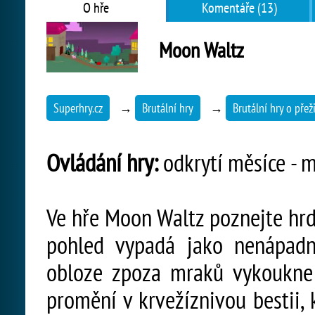
O hře
Komentáře (13)
Moon Waltz
Superhry.cz
→
Brutální hry
→
Brutální hry o přeži
Ovládání hry:
odkrytí měsíce - me
Ve hře Moon Waltz poznejte hrdi
pohled vypadá jako nenápadn
obloze zpoza mraků vykoukne 
promění v krvežíznivou bestii, k