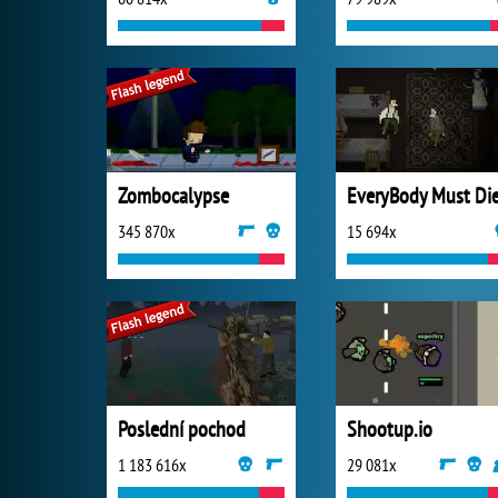
Zombocalypse
EveryBody Must Di
345 870x
15 694x
Poslední pochod
Shootup.io
1 183 616x
29 081x