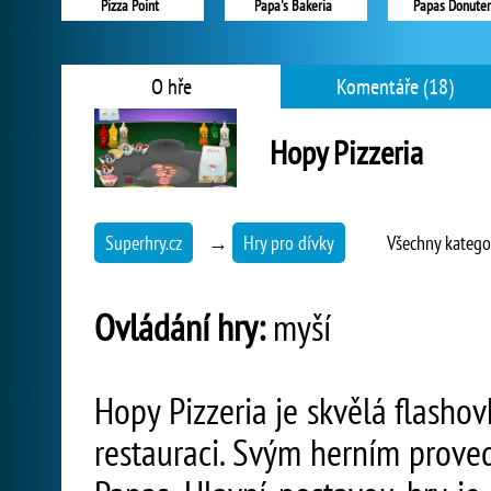
Pizza Point
Papa's Bakeria
Papas Donuter
O hře
Komentáře (18)
Hopy Pizzeria
Superhry.cz
→
Hry pro dívky
Všechny katego
Ovládání hry:
myší
Hopy Pizzeria je skvělá flasho
restauraci. Svým herním prove