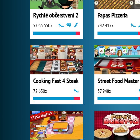
Rychlé občerstvení 2
Papas Pizzeria
5 065 550x
742 417x
Cooking Fast 4 Steak
72 630x
37 948x