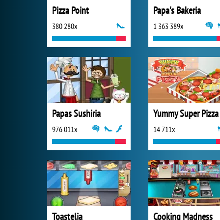
Pizza Point
Papa's Bakeria
380 280x
1 363 389x
Papas Sushiria
Yummy Super Pizza
976 011x
14 711x
Toastelia
Cooking Madness