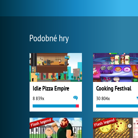
Podobné hry
Idle Pizza Empire
Cooking Festival
8 839x
30 804x