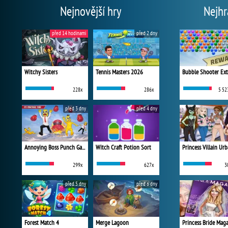
Nejnovější hry
Nejhr
před 14 hodinami
před 2 dny
Witchy Sisters
Tennis Masters 2026
Bubble Shooter Ex
228x
286x
5 52
před 3 dny
před 4 dny
Annoying Boss Punch Game
Witch Craft Potion Sort
299x
627x
3
před 5 dny
před 6 dny
Forest Match 4
Merge Lagoon
Princess Bride Mag