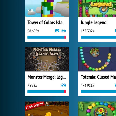
Tower of Colors Island Edition
Jungle Legend
98 698x
135 307x
Monster Merge: Legends Alive
T
7 982x
474 911x