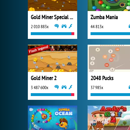
Gold Miner Special Edition
Zumba Mania
2 010 883x
44 813x
Gold Miner 2
2048 Pucks
3 487 600x
37 985x