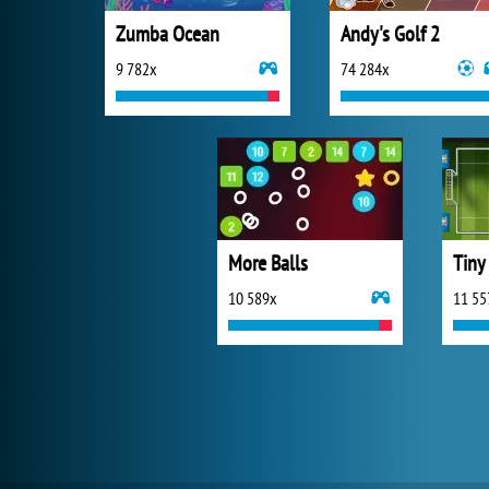
Zumba Ocean
Andy's Golf 2
9 782x
74 284x
More Balls
Tiny
10 589x
11 55