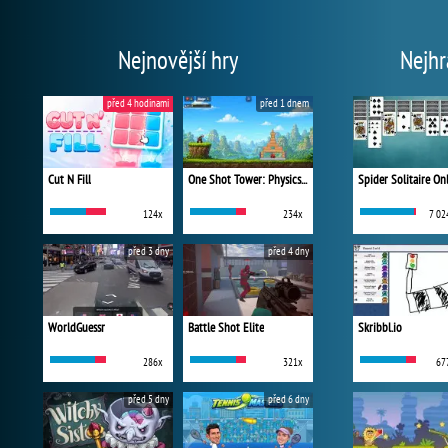
Nejnovější hry
Nejhr
před 4 hodinami
před 1 dnem
Cut N Fill
One Shot Tower: Physics Destroyer
Spider Solitaire On
124x
234x
7 02
před 3 dny
před 4 dny
WorldGuessr
Battle Shot Elite
Skribbl.io
286x
321x
67
před 5 dny
před 6 dny