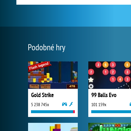
Podobné hry
Gold Strike
99 Balls Evo
5 238 745x
101 159x