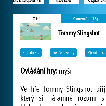
Gold Miner Special Edition
Zumba Mania
Slingshot Fortr
O hře
Komentáře (15)
Tommy Slingshot
Superhry.cz
→
Postřehové hry
→
Míření na cíl
Ovládání hry:
myší
Ve hře Tommy Slingshot přij
který si náramně rozumí s