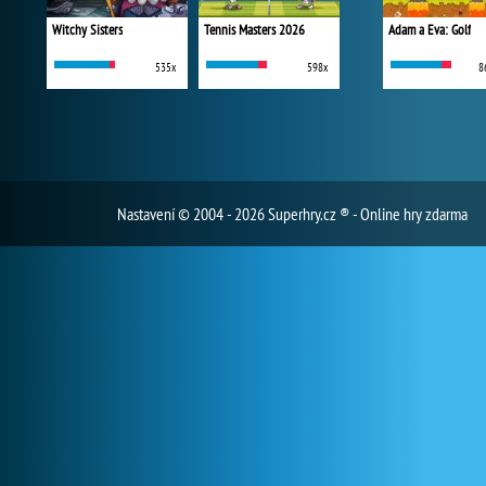
Witchy Sisters
Tennis Masters 2026
Adam a Eva: Golf
535x
598x
8
Nastavení
© 2004 - 2026 Superhry.cz ® - Online hry zdarma