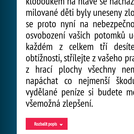
kloboukem na hlavě se nachází
milované děti byly uneseny zl
se proto nyní na nebezpečn
osvobození vašich potomků ud
každém z celkem tří desíte
obtížnosti, střílejte z vašeho 
z hrací plochy všechny nem
napáchat co nejmenší škod
vydělané peníze si budete m
všemožná zlepšení.
Rozbalit popis