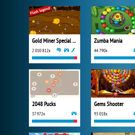
Gold Miner Special Edition
Zumba Mania
2 010 812x
44 790x
2048 Pucks
Gems Shooter
37 972x
93 018x