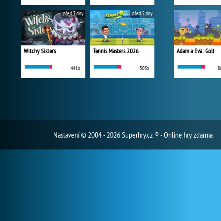
před 3 dny
před 5 dny
Witchy Sisters
Tennis Masters 2026
Adam a Eva: Golf
441x
503x
8
Nastavení
© 2004 - 2026 Superhry.cz ® - Online hry zdarma