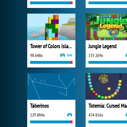
Tower of Colors Island Edition
Jungle Legend
98 648x
135 269x
Taberinos
T
229 884x
474 816x