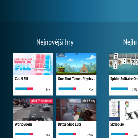
Nejnovější hry
Nejhr
Cut N Fill
One Shot Tower: Physics Destroyer
Spider Solitaire On
84x
71x
7 02
před 23 hodinami
před 3 dny
WorldGuessr
Battle Shot Elite
Skribbl.io
178x
238x
67