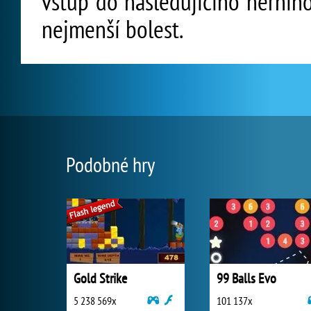
vstup do následujícího herního
nejmenší bolest.
Podobné hry
Gold Strike
99 Balls Evo
5 238 569x
101 137x