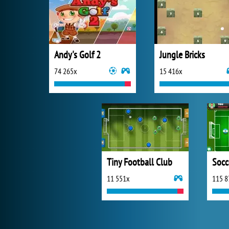
Andy's Golf 2
Jungle Bricks
74 265x
15 416x
Tiny Football Club
Socc
11 551x
115 8