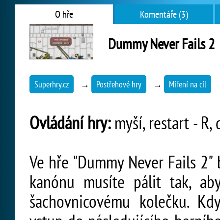
O hře
Komentáře (3)
Dummy Never Fails 2
Superhry.cz
→
Postřehové hry
→
Míření na cíl
Ovládání hry:
myší, restart - R, 
Ve hře "Dummy Never Fails 2" b
kanónu musíte pálit tak, aby
šachovnicovému kolečku. K