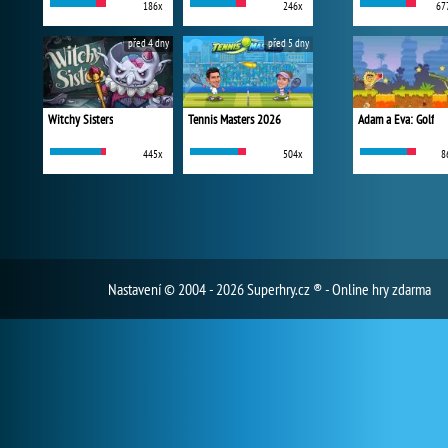
186x
246x
67
před 4 dny
před 5 dny
Witchy Sisters
Tennis Masters 2026
Adam a Eva: Golf
445x
504x
8
Nastavení
© 2004 - 2026 Superhry.cz ® - Online hry zdarma