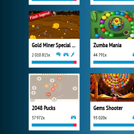
Gold Miner Special Edition
Zumba Mania
2 010 815x
44 791x
2048 Pucks
Gems Shooter
37 972x
93 020x