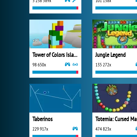
5 238 589x
101 138x
Tower of Colors Island Edition
Jungle Legend
98 650x
135 272x
Taberinos
T
229 917x
474 823x