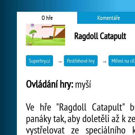
O hře
Komentáře
Ragdoll Catapult
Superhry.cz
→
Postřehové hry
→
Míření na cíl
Ovládání hry:
myší
Ve hře "Ragdoll Catapult" 
panáky tak, aby doletěli až k
vystřelovat ze speciálního k