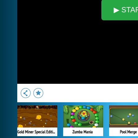
▶ STA
Gold Miner Special Edition
Zumba Mania
Pool Merge