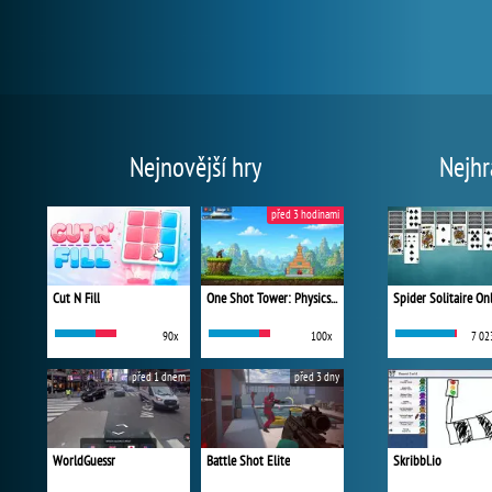
Nejnovější hry
Nejhr
před 3 hodinami
Cut N Fill
One Shot Tower: Physics Destroyer
Spider Solitaire On
90x
100x
7 02
před 1 dnem
před 3 dny
WorldGuessr
Battle Shot Elite
Skribbl.io