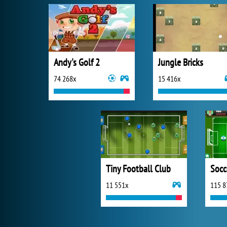
Andy's Golf 2
Jungle Bricks
74 268x
15 416x
Tiny Football Club
Socc
11 551x
115 8