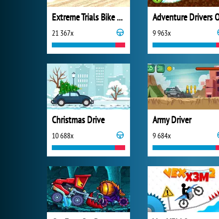
Extreme Trials Bike 2019
21 367x
9 963x
Christmas Drive
Army Driver
10 688x
9 684x