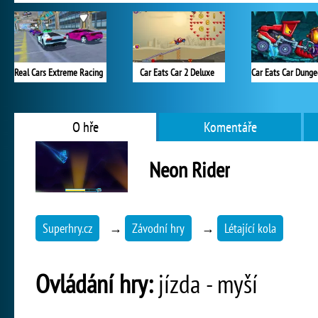
Real Cars Extreme Racing
Car Eats Car 2 Deluxe
O hře
Komentáře
Neon Rider
Superhry.cz
→
Závodní hry
→
Létající kola
Ovládání hry:
jízda - myší