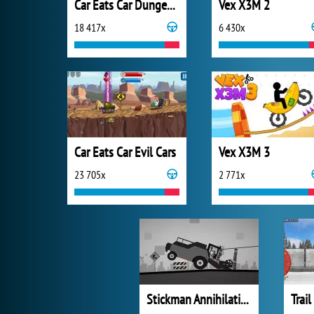
Car Eats Car Dungeon Adventure
Vex X3M 2
18 417x
6 430x
Car Eats Car Evil Cars
Vex X3M 3
23 705x
2 771x
Stickman Annihilation 2
Trail