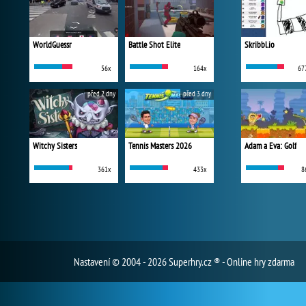
WorldGuessr
Battle Shot Elite
Skribbl.io
56x
164x
67
před 2 dny
před 3 dny
Witchy Sisters
Tennis Masters 2026
Adam a Eva: Golf
361x
433x
8
Nastavení
© 2004 - 2026 Superhry.cz ® - Online hry zdarma