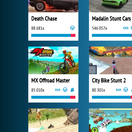
Death Chase
Madalin Stunt Cars
88 681x
546 057x
MX Offroad Master
City Bike Stunt 2
85 010x
80 301x