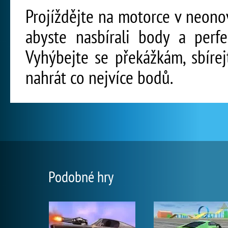
Projíždějte na motorce v neono
abyste nasbírali body a perfe
Vyhýbejte se překážkám, sbíre
nahrát co nejvíce bodů.
Podobné hry