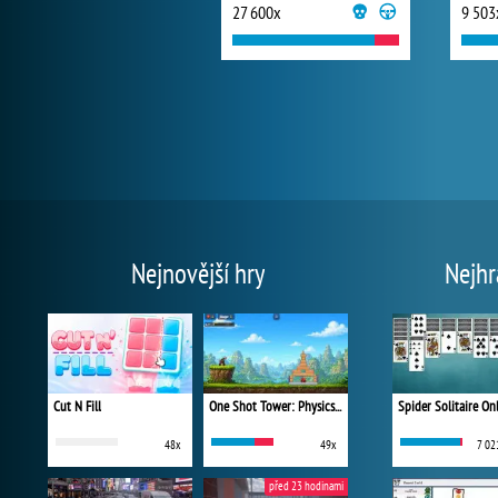
27 600x
9 503
Nejnovější hry
Nejhr
Cut N Fill
One Shot Tower: Physics Destroyer
Spider Solitaire On
48x
49x
7 02
před 23 hodinami