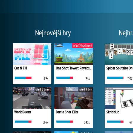
Nejnovější hry
Nejhr
před 3 hodinami
Cut N Fill
One Shot Tower: Physics Destroyer
Spider Solitaire On
89x
94x
7 02
před 1 dnem
před 3 dny
WorldGuessr
Battle Shot Elite
Skribbl.io
186x
243x
67