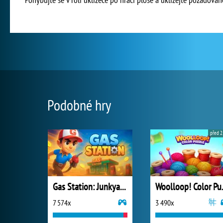
Podobné hry
před 2
Gas Station: Junkyard Tycoon
Wooll
7 574x
3 490x