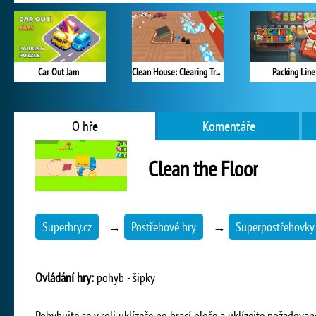
Car Out Jam
Clean House: Clearing Trash and Dirt
Packing Line
O hře
Komentáře
Clean the Floor
Superhry.cz
→
Postřehové hry
→
Superpostřehovky
Ovládání hry:
pohyb - šipky
Pohybujte se v roli uklízeče po hrací ploše a uklízejte požadovan