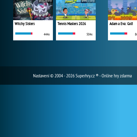
před 4 dny
před 5 dny
Witchy Sisters
Tennis Masters 2026
Adam a Eva: Golf
444x
504x
8
Nastavení
© 2004 - 2026 Superhry.cz ® - Online hry zdarma