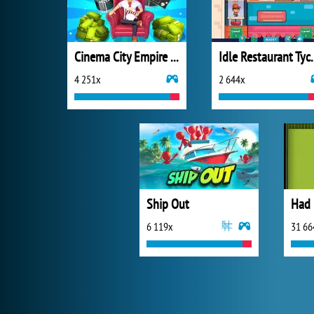
Cinema City Empire Idle Tycoon
Idle Rest
4 251x
2 644x
Ship Out
Had
6 119x
31 66