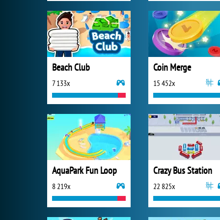
Beach Club
Coin Merge
7 133x
15 452x
AquaPark Fun Loop
Crazy Bus Station
8 219x
22 825x