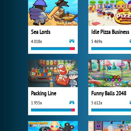
Sea Lords
Idle Pizza Business
4 018x
5 469x
Packing Line
Funny Balls 2048
1 955x
5 612x