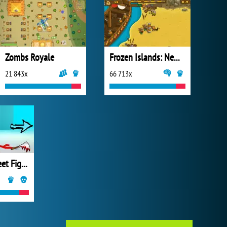
Zombs Royale
Frozen Islands: New Horizons
21 843x
66 713x
Stickman Street Fighting