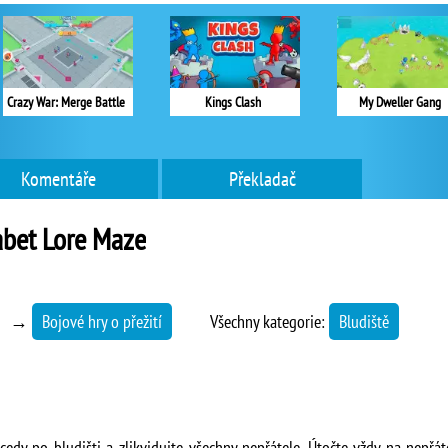
Crazy War: Merge Battle
Kings Clash
My Dweller Gang
Komentáře
Překladač
abet Lore Maze
→
Bojové hry o přežití
Všechny kategorie:
Bludiště
cedy po bludišti a zlikvidujte všechny nepřátele. Útočte vždy na nepřát