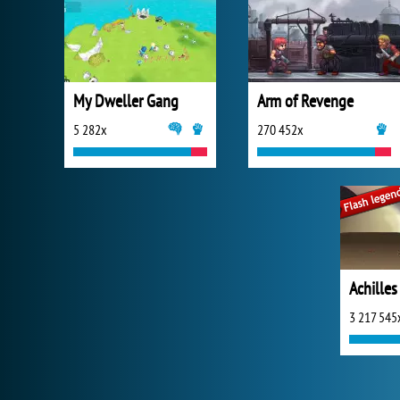
My Dweller Gang
Arm of Revenge
5 282x
270 452x
Achilles
3 217 545