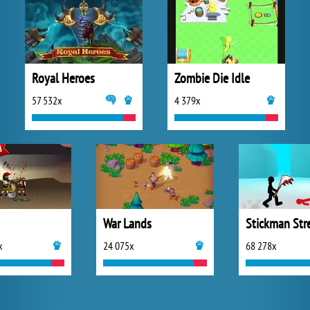
Royal Heroes
Zombie Die Idle
57 532x
4 379x
War Lands
x
24 075x
68 278x