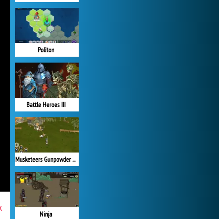
Politon
Battle Heroes III
Musketeers Gunpowder vs Steel
x
Ninja