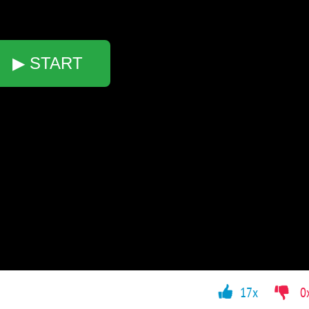
▶ START
17x
0