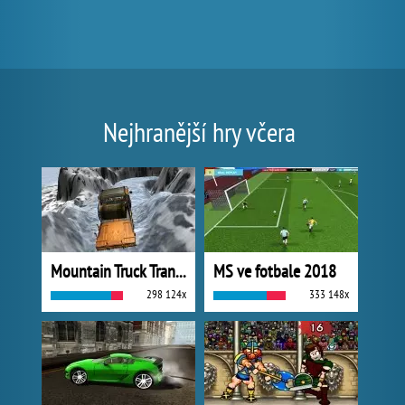
Nejhranější hry včera
Mountain Truck Transport
MS ve fotbale 2018
298 124x
333 148x