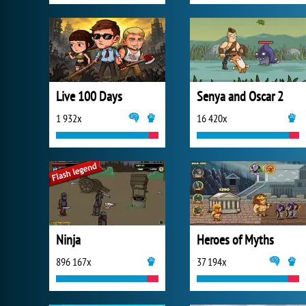
Live 100 Days
Senya and Oscar 2
1 932x
16 420x
Ninja
Heroes of Myths
896 167x
37 194x