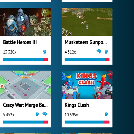
Battle Heroes III
Musketeers Gunpowder vs Steel
13 320x
4 512x
Crazy War: Merge Battle
Kings Clash
5 452x
10 595x