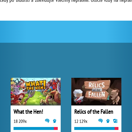
What the Hen!
Relics of the Fallen
18 209x
12 129x