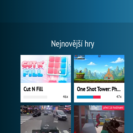
Nejnovější hry
Cut N Fill
One Shot Tower: Physics Destroyer
46x
47x
před 16 hodinami