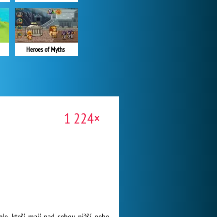
Heroes of Myths
1 224×
ele, kteří mají nad sebou nižší nebo