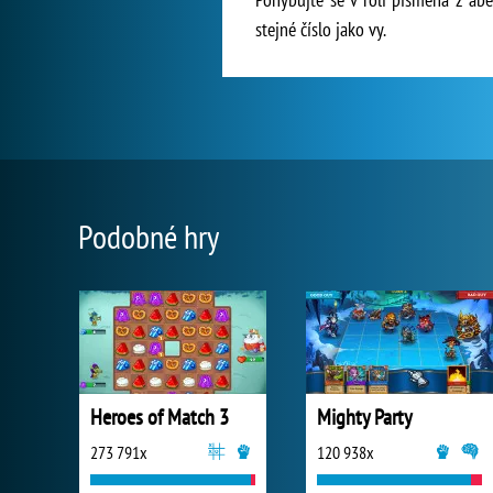
stejné číslo jako vy.
Podobné hry
Heroes of Match 3
Mighty Party
273 791x
120 938x