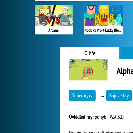
Arcane
Noob vs Pro 4 Lucky Block
O hře
Alph
Superhry.cz
→
Bojové hry
Ovládání hry:
pohyb - W,A,S,D
Pohybujte se v roli písmena z abe