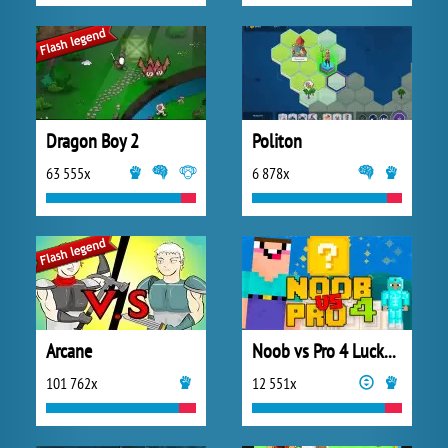
Dragon Boy 2
Politon
63 555x
6 878x
Arcane
Noob vs Pro 4 Lucky Block
101 762x
12 551x