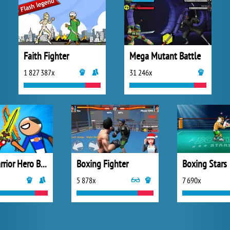
Faith Fighter
Mega Mutant Battle
1 827 387x
31 246x
Stick Warrior Hero Battle
Boxing Fighter
Boxing Stars
5 878x
7 690x