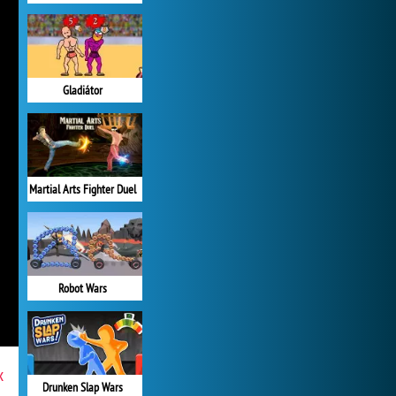
Gladiátor
Martial Arts Fighter Duel
Robot Wars
x
Drunken Slap Wars