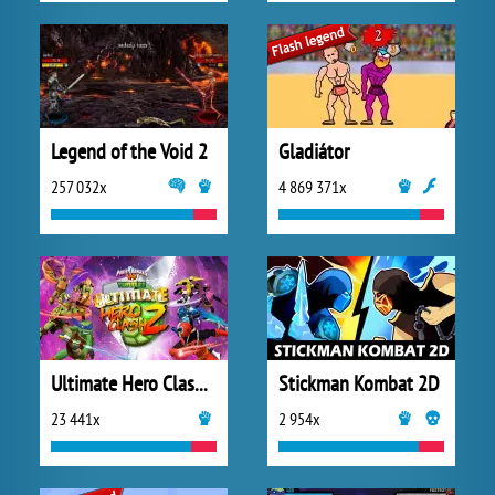
Legend of the Void 2
Gladiátor
257 032x
4 869 371x
Ultimate Hero Clash 2
Stickman Kombat 2D
23 441x
2 954x