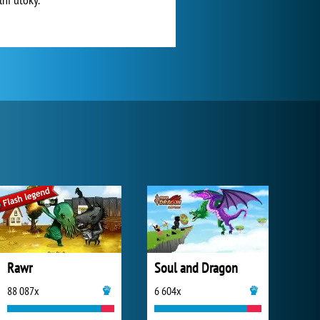
Rawr
Soul and Dragon
88 087x
6 604x