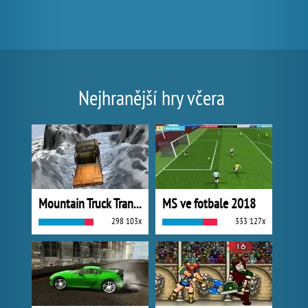
Nejhranější hry včera
Mountain Truck Transport
MS ve fotbale 2018
298 103x
333 127x