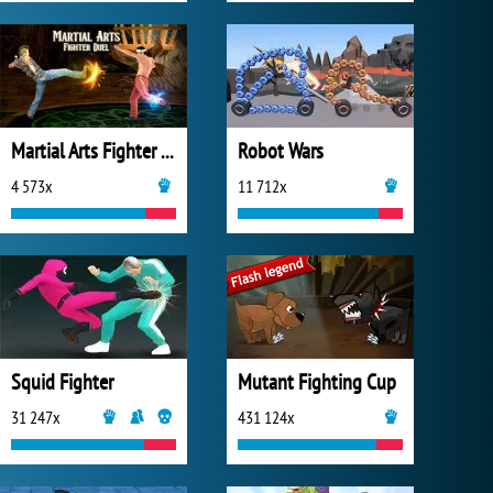
Martial Arts Fighter Duel
Robot Wars
4 573x
11 712x
Squid Fighter
Mutant Fighting Cup
31 247x
431 124x