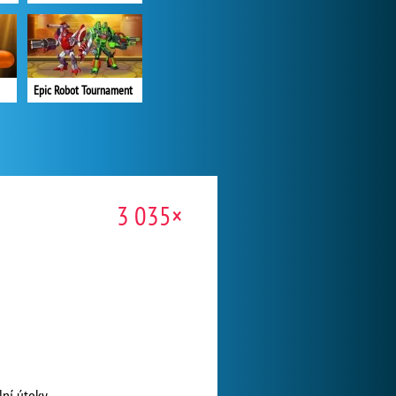
Epic Robot Tournament
3 035×
lní útoky.