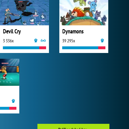
Devil Cry
Dynamons
3 336x
39 295x