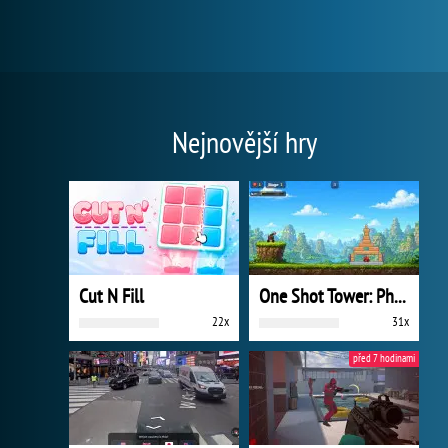
Nejnovější hry
Cut N Fill
One Shot Tower: Physics Destroyer
22x
31x
před 7 hodinami