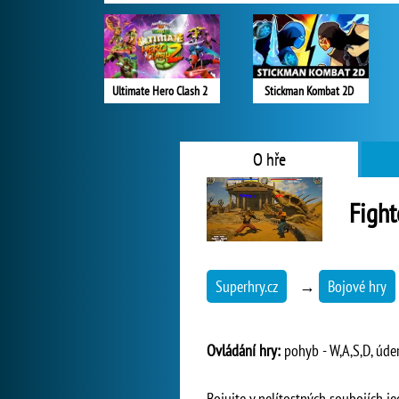
Ultimate Hero Clash 2
Stickman Kombat 2D
O hře
Fight
Superhry.cz
→
Bojové hry
Ovládání hry:
pohyb - W,A,S,D, úder 
Bojujte v nelítostných soubojích je