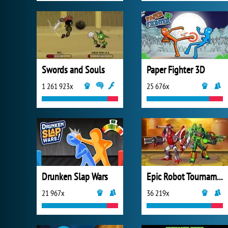
Swords and Souls
Paper Fighter 3D
1 261 923x
25 676x
Drunken Slap Wars
Epic Robot Tournament
21 967x
36 219x