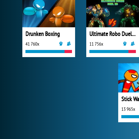
Drunken Boxing
Ultimate Robo Duel 3D
41 760x
11 756x
13 965x