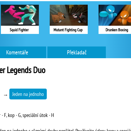
Squid Fighter
Mutant Fighting Cup
Drunken Boxing
Komentáře
Překladač
er Legends Duo
→
Jeden na jednoho
- F, kop - G, speciální útok - H
den na jednoho s různými druhy nepřátel. Používejte údery, kopy a speciá