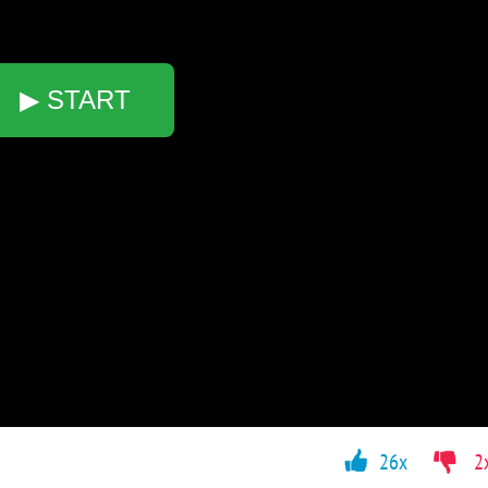
▶ START
26x
2