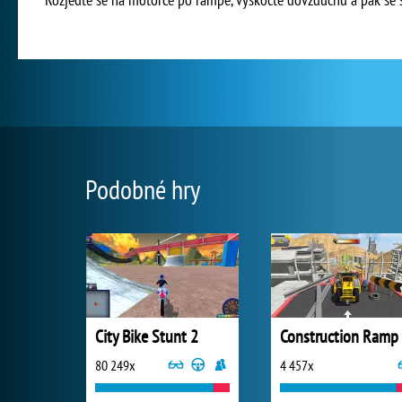
Podobné hry
City Bike Stunt 2
80 249x
4 457x