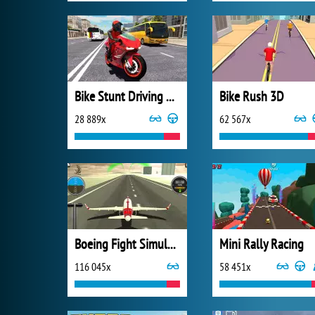
Bike Stunt Driving Simulator 3D
Bike Rush 3D
28 889x
62 567x
Boeing Fight Simulator 3D
Mini Rally Racing
116 045x
58 451x