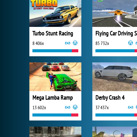
Turbo Stunt Racing
8 406x
85 732x
Mega Lamba Ramp
Derby Crash 4
13 602x
37 437x