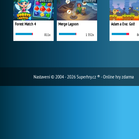
před 5 dny
před 6 dny
Forest Match 4
Merge Lagoon
Adam a Eva: Golf
811x
1 352x
8
Nastavení
© 2004 - 2026 Superhry.cz ® - Online hry zdarma