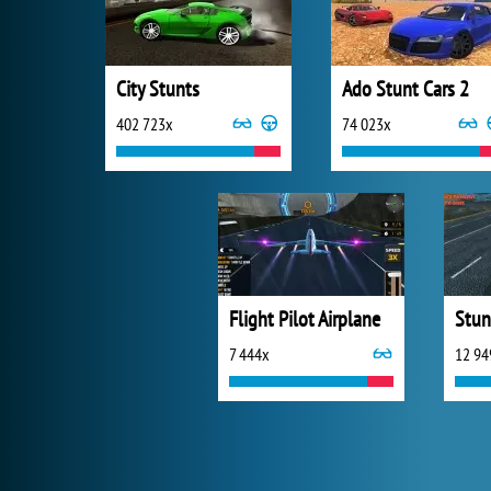
City Stunts
Ado Stunt Cars 2
402 723x
74 023x
Flight Pilot Airplane
7 444x
12 94