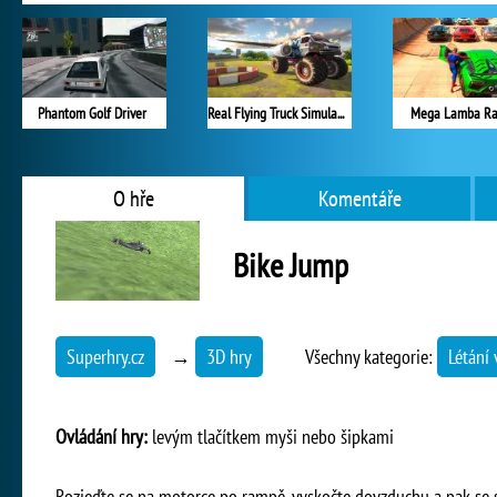
Phantom Golf Driver
Real Flying Truck Simulator 3D
Mega Lamba R
O hře
Komentáře
Bike Jump
Superhry.cz
→
3D hry
Všechny kategorie:
Létání
Ovládání hry:
levým tlačítkem myši nebo šipkami
Rozjeďte se na motorce po rampě, vyskočte dovzduchu a pak se s