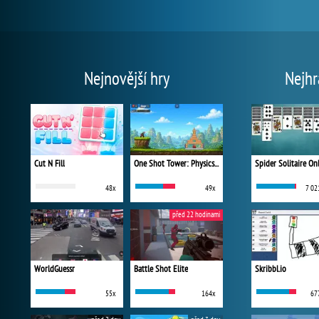
Nejnovější hry
Nejhr
Cut N Fill
One Shot Tower: Physics Destroyer
Spider Solitaire On
48x
49x
7 02
před 22 hodinami
WorldGuessr
Battle Shot Elite
Skribbl.io
55x
164x
67