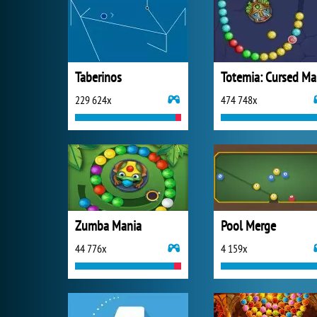
Taberinos
T
229 624x
474 748x
Zumba Mania
Pool Merge
44 776x
4 159x