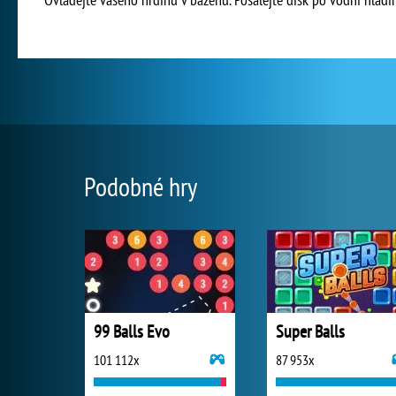
Podobné hry
99 Balls Evo
Super Balls
101 112x
87 953x