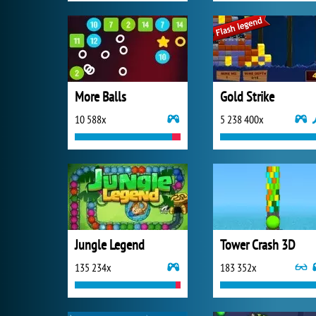
More Balls
Gold Strike
10 588x
5 238 400x
Jungle Legend
Tower Crash 3D
135 234x
183 352x