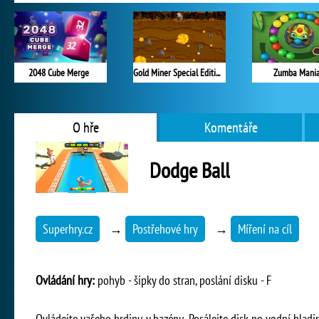
2048 Cube Merge
Gold Miner Special Edition
Zumba Mani
O hře
Komentáře
Dodge Ball
Superhry.cz
→
Postřehové hry
→
Míření na cíl
Ovládání hry:
pohyb - šipky do stran, poslání disku - F
Ovládejte vašeho hrdinu v bazénu. Posálejte disk po vodní hladin