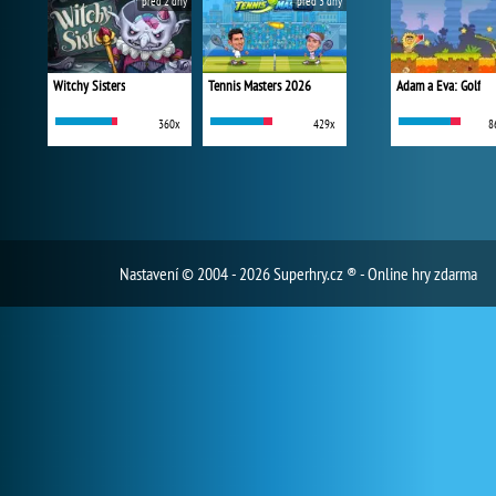
před 2 dny
před 3 dny
Witchy Sisters
Tennis Masters 2026
Adam a Eva: Golf
360x
429x
8
Nastavení
© 2004 - 2026 Superhry.cz ® - Online hry zdarma