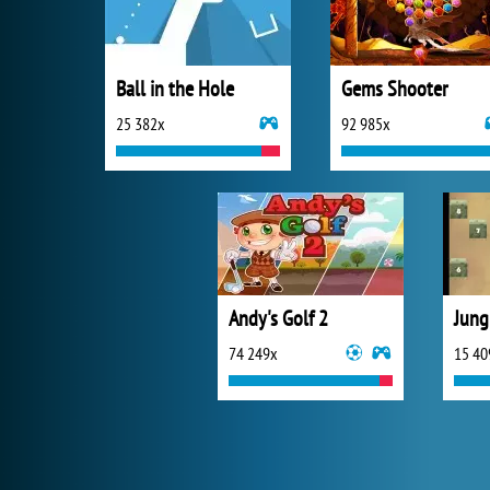
Ball in the Hole
Gems Shooter
25 382x
92 985x
Andy's Golf 2
Jung
74 249x
15 40