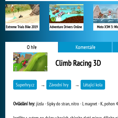
Extreme Trials Bike 2019
Adventure Drivers Online
Moto X3M 3: Wi
O hře
Komentáře
Climb Racing 3D
Superhry.cz
→
Závodní hry
→
Létající kola
Ovládání hry:
jízda - šipky do stran, nitro - J, magnet - K, pohon 4
Jezděte s autem po dráze v horách, sbírejte zlaté mince, dělejte p