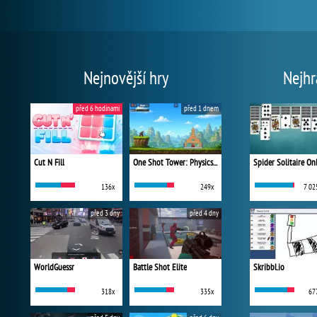
Nejnovější hry
Nejhr
před 6 hodinami
před 1 dnem
Cut N Fill
One Shot Tower: Physics Destroyer
Spider Solitaire On
136x
249x
7 02
před 3 dny
před 4 dny
WorldGuessr
Battle Shot Elite
Skribbl.io
318x
335x
67