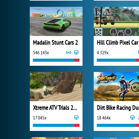
Madalin Stunt Cars 2
Hill Climb Pixel Car
546 143x
4 329x
Xtreme ATV Trials 2021
Dirt Bike Racing Du
17 045x
18 464x