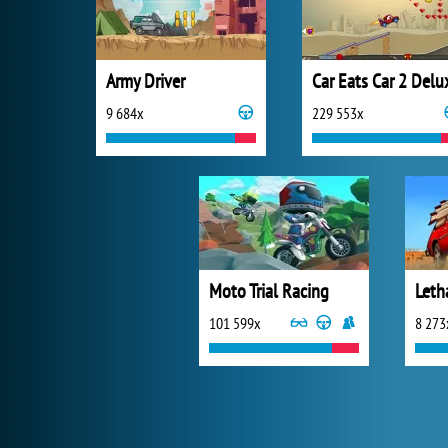
Army Driver
Car Eats Car 2 Delu
9 684x
229 553x
Moto Trial Racing
Leth
101 599x
8 273