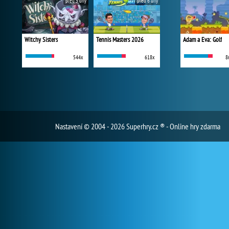
před 5 dny
před 6 dny
Witchy Sisters
Tennis Masters 2026
Adam a Eva: Golf
544x
618x
8
Nastavení
© 2004 - 2026 Superhry.cz ® - Online hry zdarma