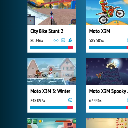
City Bike Stunt 2
Moto X3M
80 346x
585 505x
Moto X3M 3: Winter
Moto X
248 097x
67 446x