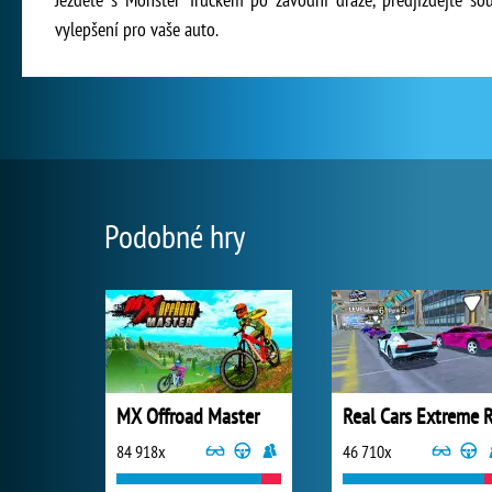
vylepšení pro vaše auto.
Podobné hry
MX Offroad Master
84 918x
46 710x