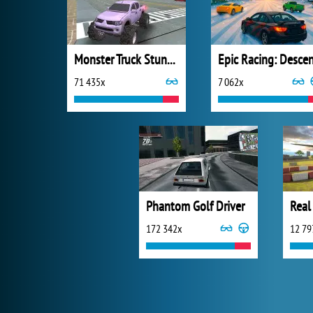
Monster Truck Stunts Driving Simulator
71 435x
7 062x
Phantom Golf Driver
172 342x
12 79