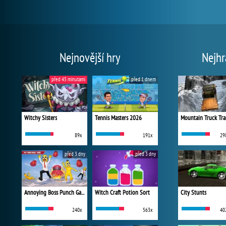
Nejnovější hry
Nejhr
před 45 minutami
před 1 dnem
Witchy Sisters
Tennis Masters 2026
Mountain Truck Tra
89x
191x
29
před 3 dny
před 3 dny
Annoying Boss Punch Game
Witch Craft Potion Sort
City Stunts
240x
563x
40