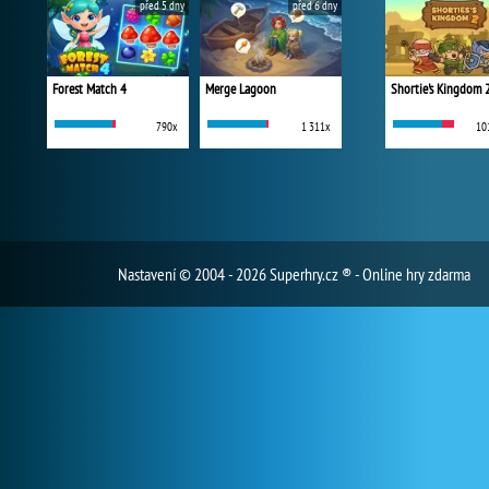
před 5 dny
před 6 dny
Forest Match 4
Merge Lagoon
Shortie's Kingdom 
790x
1 311x
10
Nastavení
© 2004 - 2026 Superhry.cz ® - Online hry zdarma