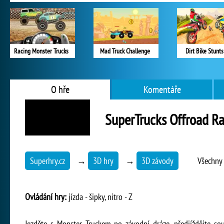
Racing Monster Trucks
Mad Truck Challenge
Dirt Bike Stunts
O hře
Komentáře
SuperTrucks Offroad R
Superhry.cz
→
3D hry
→
3D závody
Všechny 
Ovládání hry:
jízda - šipky, nitro - Z
Jezděte s Monster Truckem po závodní dráze, předjíždějte so