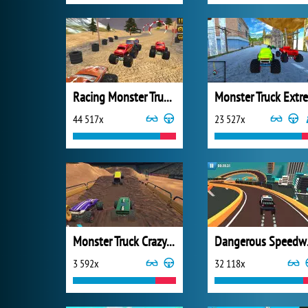
Racing Monster Truck Game 3D
44 517x
23 527x
Monster Truck Crazy Racing 2
Dan
3 592x
32 118x