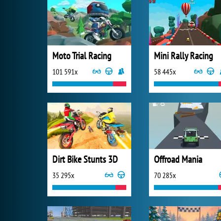
Moto Trial Racing
Mini Rally Racing
101 591x
58 445x
Dirt Bike Stunts 3D
Offroad Mania
35 295x
70 285x