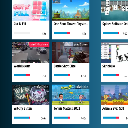
Cut N Fill
One Shot Tower: Physics Destroyer
Spider Solitaire On
56x
52x
7 02
před 3 hodinami
před 1 dnem
WorldGuessr
Battle Shot Elite
Skribbl.io
75x
175x
67
před 3 dny
před 4 dny
Witchy Sisters
Tennis Masters 2026
Adam a Eva: Golf
369x
446x
8