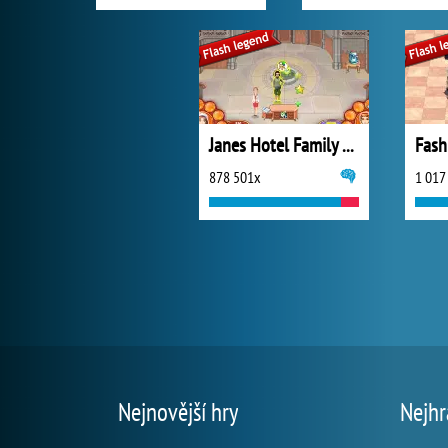
Janes Hotel Family Hero CZ
Fash
878 501x
1 017
Nejnovější hry
Nejhr