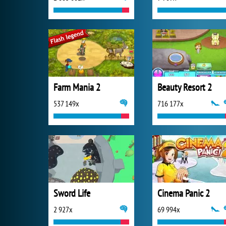
Farm Mania 2
Beauty Resort 2
537 149x
716 177x
Sword Life
Cinema Panic 2
2 927x
69 994x