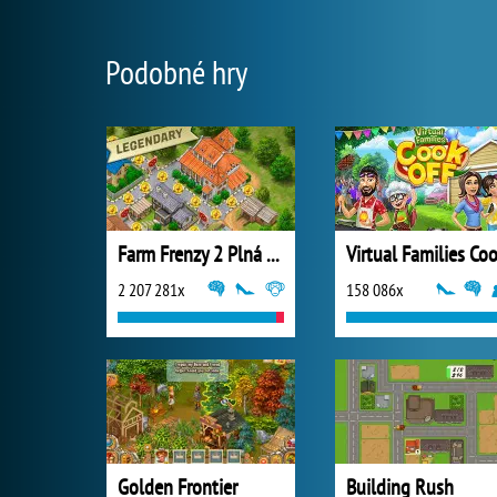
Podobné hry
Farm Frenzy 2 Plná Verze
2 207 281x
158 086x
Golden Frontier
Building Rush