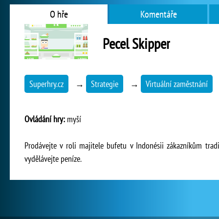
O hře
Komentáře
Pecel Skipper
Superhry.cz
→
Strategie
→
Virtuální zaměstnání
Ovládání hry:
myší
Prodávejte v roli majitele bufetu v Indonésii zákazníkům trad
vydělávejte peníze.