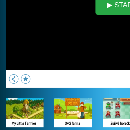
▶ STA
My Little Farmies
Ovčí farma
Zuřivá horečk