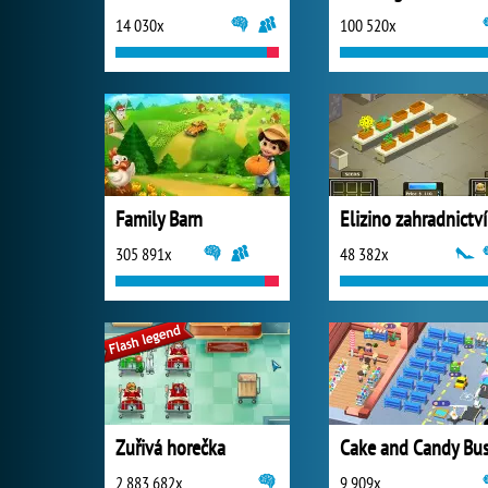
14 030x
100 520x
Family Barn
Elizino zahradnictví
305 891x
48 382x
Zuřivá horečka
2 883 682x
9 909x