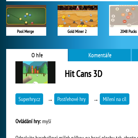
Pool Merge
Gold Miner 2
2048 Pucks
O hře
Komentáře
Hit Cans 3D
Superhry.cz
→
Postřehové hry
→
Míření na cíl
Ovládání hry:
myší
Odpalujte baseballový míček pálkou na hrací plochu tak, abyste 