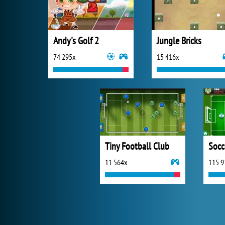
Andy's Golf 2
Jungle Bricks
74 295x
15 416x
Tiny Football Club
Socc
11 564x
115 9