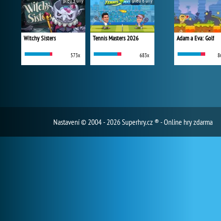
před 5 dny
před 6 dny
Witchy Sisters
Tennis Masters 2026
Adam a Eva: Golf
573x
683x
8
Nastavení
© 2004 - 2026 Superhry.cz ® - Online hry zdarma