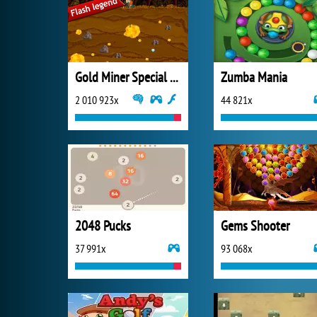
Gold Miner Special Edition
Zumba Mania
2 010 923x
44 821x
2048 Pucks
Gems Shooter
37 991x
93 068x