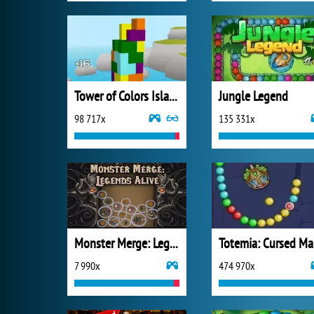
Tower of Colors Island Edition
Jungle Legend
98 717x
135 331x
Monster Merge: Legends Alive
T
7 990x
474 970x