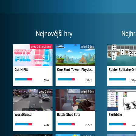
Nejnovější hry
Nejhr
před 16 hodinami
před 2 dny
Cut N Fill
One Shot Tower: Physics Destroyer
Spider Solitaire On
206x
302x
7 02
před 3 dny
před 4 dny
WorldGuessr
Battle Shot Elite
Skribbl.io
378x
372x
67