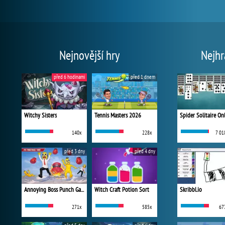
Nejnovější hry
Nejhr
před 6 hodinami
před 1 dnem
Witchy Sisters
Tennis Masters 2026
Spider Solitaire On
140x
228x
7 01
před 3 dny
před 4 dny
Annoying Boss Punch Game
Witch Craft Potion Sort
Skribbl.io
271x
585x
67