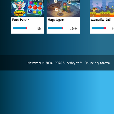
před 5 dny
před 6 dny
Forest Match 4
Merge Lagoon
Adam a Eva: Golf
815x
1 366x
8
Nastavení
© 2004 - 2026 Superhry.cz ® - Online hry zdarma