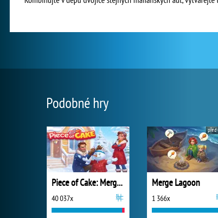
Podobné hry
před 
Piece of Cake: Merge and Bake
Merge Lagoon
40 037x
1 366x