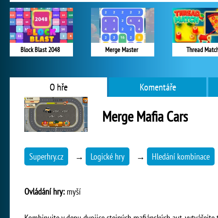
Block Blast 2048
Merge Master
Thread Matc
O hře
Komentáře
Merge Mafia Cars
Superhry.cz
→
Logické hry
→
Hledání kombinace
Ovládání hry:
myší
Kombinujte v depu dvojice stejných mafiánských aut, vytvářejte 