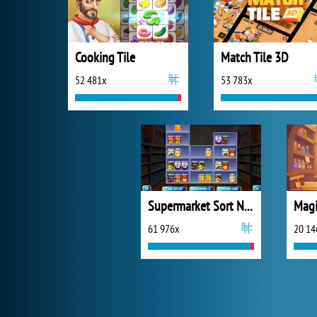
Cooking Tile
Match Tile 3D
52 481x
53 783x
Supermarket Sort N Match
Magi
61 976x
20 14