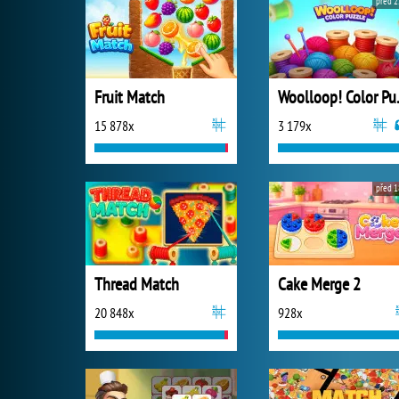
před 2
Fruit Match
Wooll
15 878x
3 179x
před 1
Thread Match
Cake Merge 2
20 848x
928x