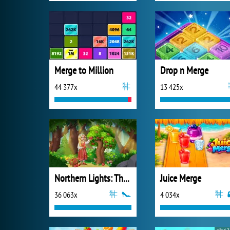
Merge to Million
Drop n Merge
44 377x
13 425x
Northern Lights: The Secret of the Forest
Juice Merge
36 063x
4 034x