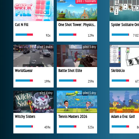
před 7 hodinami
Cut N Fill
One Shot Tower: Physics Destroyer
Spider Solitaire On
92x
129x
7 02
před 1 dnem
před 3 dny
WorldGuessr
Battle Shot Elite
Skribbl.io
199x
259x
67
před 4 dny
před 5 dny
Witchy Sisters
Tennis Masters 2026
Adam a Eva: Golf
459x
523x
8