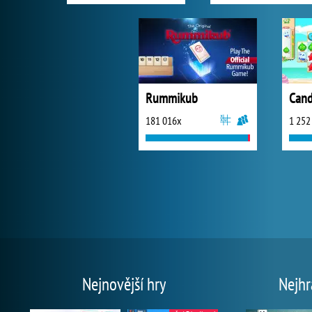
Rummikub
181 016x
1 252
Nejnovější hry
Nejhr