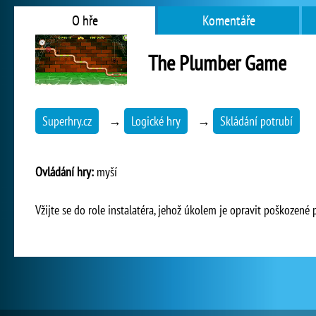
O hře
Komentáře
The Plumber Game
Superhry.cz
→
Logické hry
→
Skládání potrubí
Ovládání hry:
myší
Vžijte se do role instalatéra, jehož úkolem je opravit poškozené