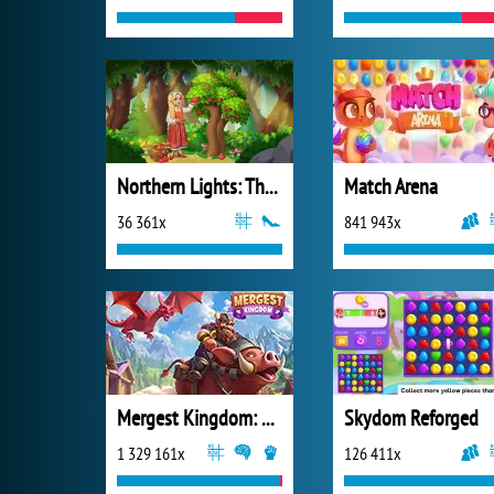
Northern Lights: The Secret of the Forest
Match Arena
36 361x
841 943x
Mergest Kingdom: Merge Puzzle
Skydom Reforged
1 329 161x
126 411x