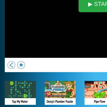
▶ STA
Tap My Water
Daisy's Plumber Puzzle
Pipe Flow