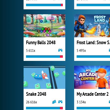
Funny Balls 2048
Frost 
5 611x
5 495x
Snake 2048
My Arcade Center 2
26 616x
3 134x