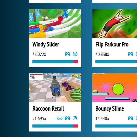
Windy Slider
Flip Parkour Pro
38 022x
30 838x
Raccoon Retail
Bouncy Slime
21 695x
14 440x