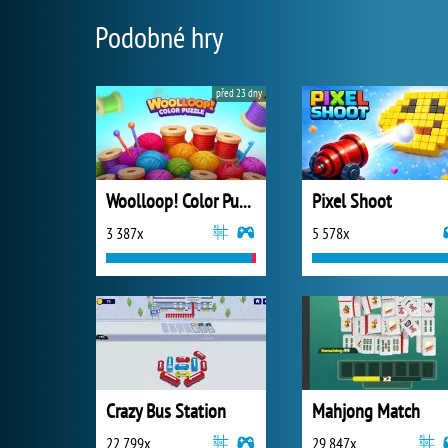
Podobné hry
před 23 dny
Woolloop! Color Puzzle
Pixel Shoot
3 387x
5 578x
Crazy Bus Station
Mahjong Match
22 799x
29 847x