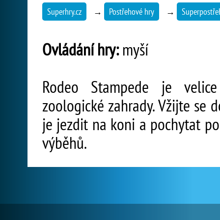
Superhry.cz
→
Postřehové hry
→
Superpostře
Ovládání hry:
myší
Rodeo Stampede je velice
zoologické zahrady. Vžijte se 
je jezdit na koni a pochytat po
výběhů.