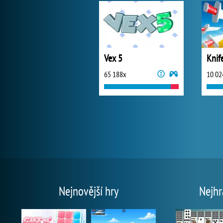
Vex 5
Knif
65 188x
10 02
Nejnovější hry
Nejhr