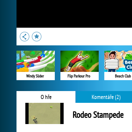
Windy Slider
Flip Parkour Pro
Beach Club
O hře
Komentáře (2)
Rodeo Stampede