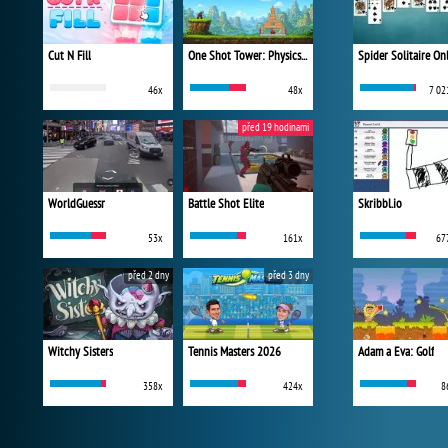
Cut N Fill
One Shot Tower: Physics Destroyer
Spider Solitaire On
46x
48x
7 02
před 19 hodinami
WorldGuessr
Battle Shot Elite
Skribbl.io
53x
161x
67
před 2 dny
před 3 dny
Witchy Sisters
Tennis Masters 2026
Adam a Eva: Golf
358x
424x
8