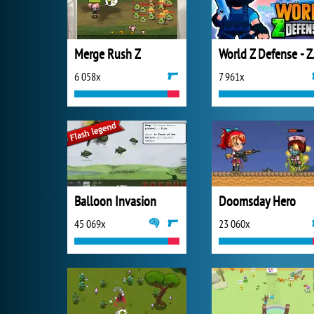
Merge Rush Z
World Z 
6 058x
7 961x
Balloon Invasion
Doomsday Hero
45 069x
23 060x