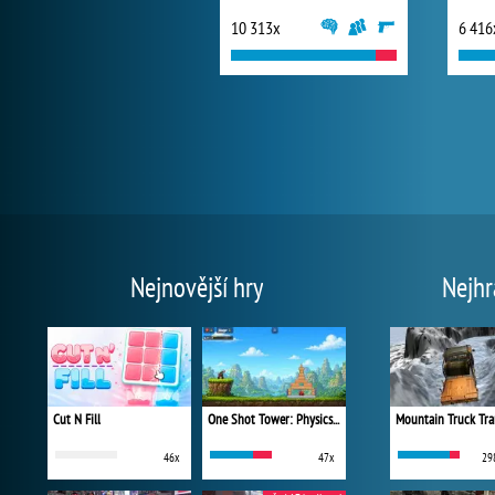
10 313x
6 416
Nejnovější hry
Nejhr
Cut N Fill
One Shot Tower: Physics Destroyer
Mountain Truck Tra
46x
47x
29