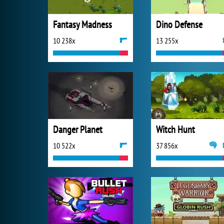
Fantasy Madness
Dino Defense
10 238x
13 255x
Danger Planet
Witch Hunt
10 522x
37 856x