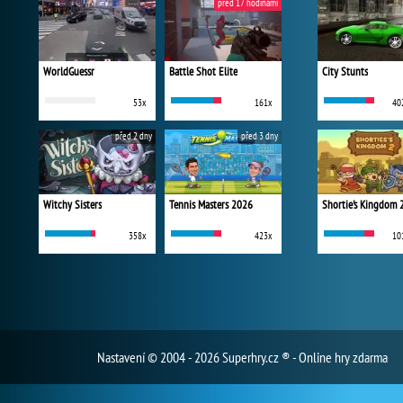
před 17 hodinami
WorldGuessr
Battle Shot Elite
City Stunts
53x
161x
40
před 2 dny
před 3 dny
Witchy Sisters
Tennis Masters 2026
Shortie's Kingdom 
358x
423x
10
Nastavení
© 2004 - 2026 Superhry.cz ® - Online hry zdarma