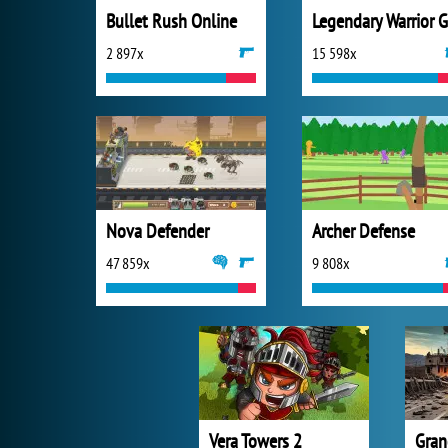
Bullet Rush Online
2 897x
15 598x
Nova Defender
Archer Defense
47 859x
9 808x
Vera Towers 2
Gran