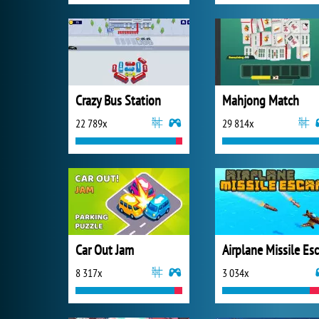
Crazy Bus Station
Mahjong Match
22 789x
29 814x
Car Out Jam
8 317x
3 034x