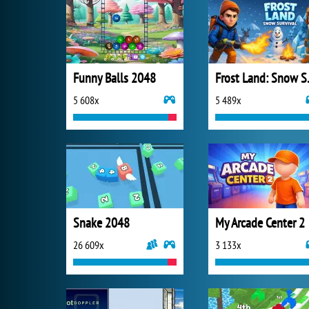
Funny Balls 2048
Frost 
5 608x
5 489x
Snake 2048
My Arcade Center 2
26 609x
3 133x