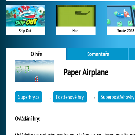
Ship Out
Had
Snake 2048
O hře
Komentáře
Paper Airplane
Superhry.cz
→
Postřehové hry
→
Superpostřehovky
Ovládání hry:
Ovládejte ve vzduchu papírovou vlaštovku, se kterou musíte pro