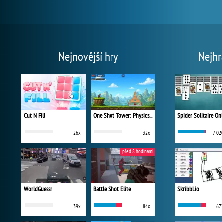
Nejnovější hry
Nejhr
Cut N Fill
One Shot Tower: Physics Destroyer
Spider Solitaire On
26x
32x
7 02
před 8 hodinami
WorldGuessr
Battle Shot Elite
Skribbl.io
39x
84x
67