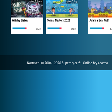
před 1 dnem
před 3 dny
Witchy Sisters
Tennis Masters 2026
Adam a Eva: Golf
304x
366x
8
Nastavení
© 2004 - 2026 Superhry.cz ® - Online hry zdarma