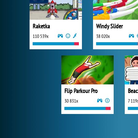
Raketka
Windy Slider
110 539x
38 020x
Flip Parkour Pro
Beac
30 831x
7 119