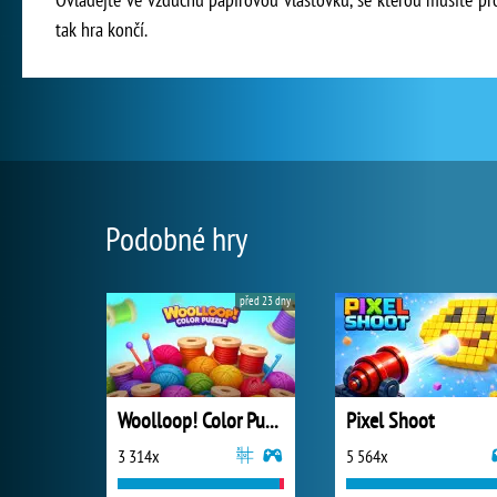
tak hra končí.
Podobné hry
před 23 dny
Woolloop! Color Puzzle
Pixel Shoot
3 314x
5 564x