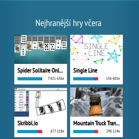
Nejhranější hry včera
Spider Solitaire Online
Single Line
7 021 636x
136 601x
Skribbl.io
Mountain Truck Transport
677 218x
298 124x