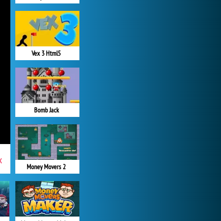
Vex 3 Html5
Bomb Jack
x
Money Movers 2