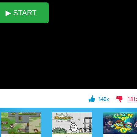
▶ START
340x
181