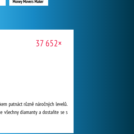
Money Movers Maker
37 652×
lkem patnáct různě náročných levelů.
te všechny diamanty a dostaňte se s