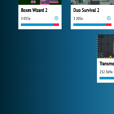
Boxes Wizard 2
Duo Survival 2
3 055x
3 205x
Transmo
232 369x