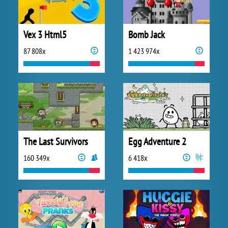
Vex 3 Html5
Bomb Jack
87 808x
1 423 974x
The Last Survivors
Egg Adventure 2
160 349x
6 418x