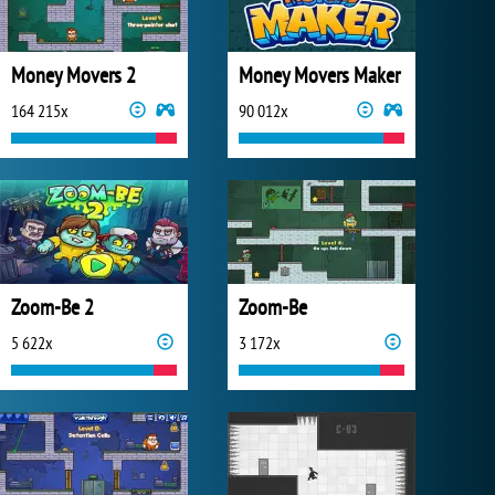
Money Movers 2
Money Movers Maker
164 215x
90 012x
Zoom-Be 2
Zoom-Be
5 622x
3 172x