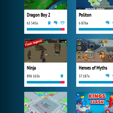
Dragon Boy 2
Politon
63 545x
6 876x
Ninja
Heroes of Myths
896 163x
37 187x