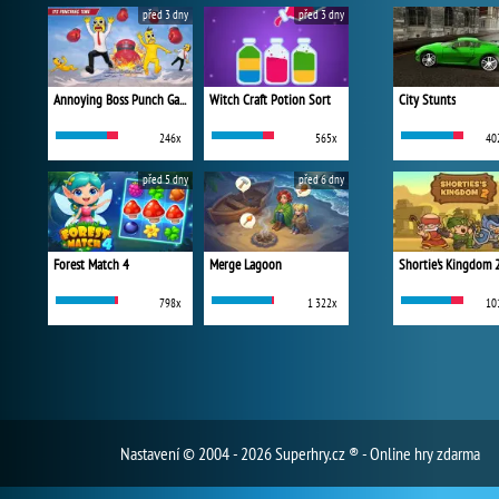
před 3 dny
před 3 dny
Annoying Boss Punch Game
Witch Craft Potion Sort
City Stunts
246x
565x
40
před 5 dny
před 6 dny
Forest Match 4
Merge Lagoon
Shortie's Kingdom 
798x
1 322x
10
Nastavení
© 2004 - 2026 Superhry.cz ® - Online hry zdarma