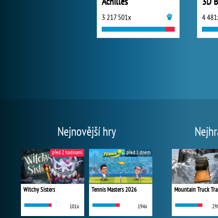
Achilles
3 217 501x
4 481
Nejnovější hry
Nejhr
před 2 hodinami
před 1 dnem
Witchy Sisters
Tennis Masters 2026
Mountain Truck Tra
101x
194x
29