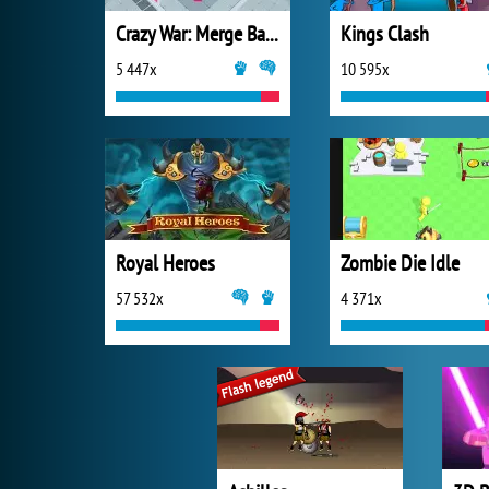
Crazy War: Merge Battle
Kings Clash
5 447x
10 595x
Royal Heroes
Zombie Die Idle
57 532x
4 371x