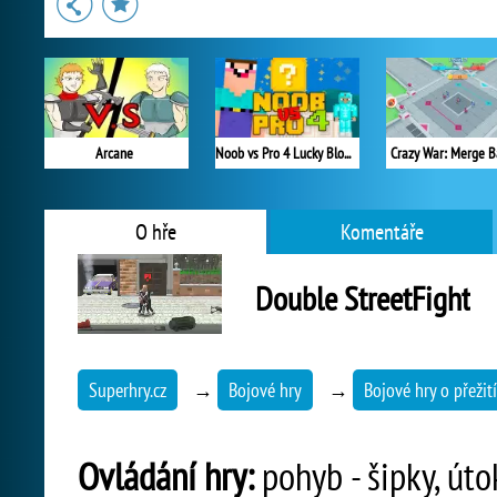
Arcane
Noob vs Pro 4 Lucky Block
Crazy War: Merge B
O hře
Komentáře
Double StreetFight
Superhry.cz
→
Bojové hry
→
Bojové hry o přežití
Ovládání hry:
pohyb - šipky, útok