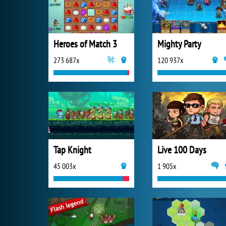
Heroes of Match 3
Mighty Party
273 687x
120 937x
Tap Knight
Live 100 Days
45 003x
1 905x