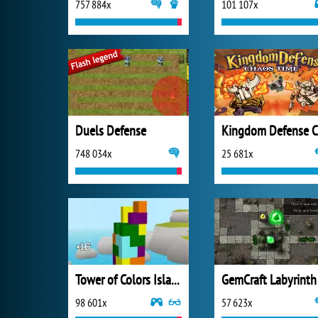
757 884x
101 107x
Duels Defense
748 034x
25 681x
Tower of Colors Island Edition
GemCraft Labyrinth
98 601x
57 623x