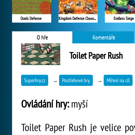
Duels Defense
Kingdom Defense Chaos Time
Endless Siege
O hře
Komentáře
Toilet Paper Rush
Superhry.cz
→
Postřehové hry
→
Míření na cíl
Ovládání hry:
myší
Toilet Paper Rush je velice p