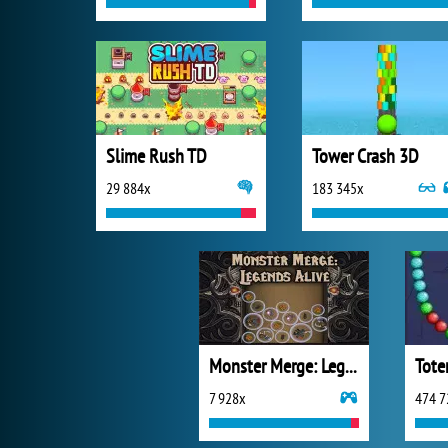
Slime Rush TD
Tower Crash 3D
29 884x
183 345x
Monster Merge: Legends Alive
7 928x
474 7