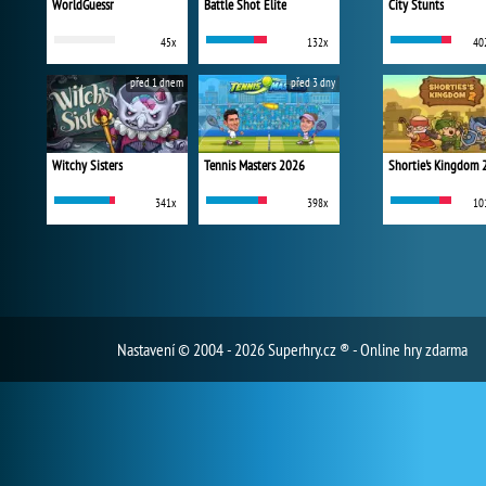
WorldGuessr
Battle Shot Elite
City Stunts
45x
132x
40
před 1 dnem
před 3 dny
Witchy Sisters
Tennis Masters 2026
Shortie's Kingdom 
341x
398x
10
Nastavení
© 2004 - 2026 Superhry.cz ® - Online hry zdarma