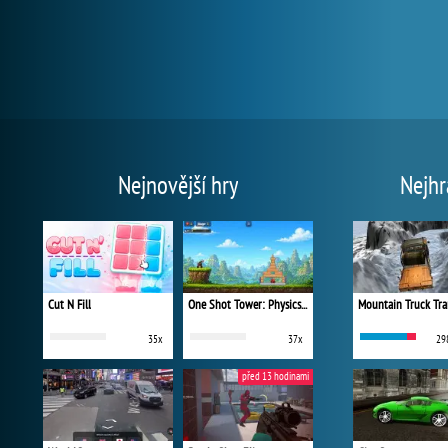
Nejnovější hry
Nejhr
Cut N Fill
One Shot Tower: Physics Destroyer
Mountain Truck Tra
35x
37x
29
před 13 hodinami