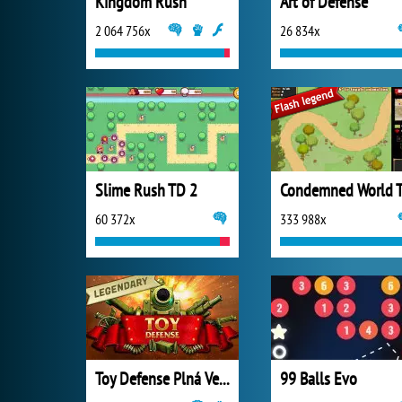
Kingdom Rush
Art of Defense
2 064 756x
26 834x
Slime Rush TD 2
Condemned World 
60 372x
333 988x
Toy Defense Plná Verze
99 Balls Evo