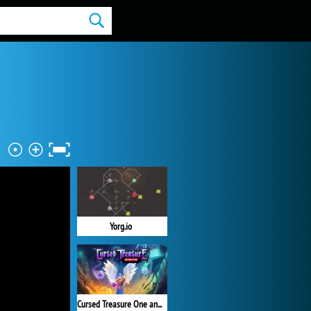
Yorg.io
Cursed Treasure One and Half