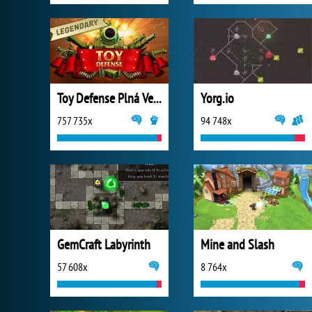
Toy Defense Plná Verze
Yorg.io
757 735x
94 748x
GemCraft Labyrinth
Mine and Slash
57 608x
8 764x