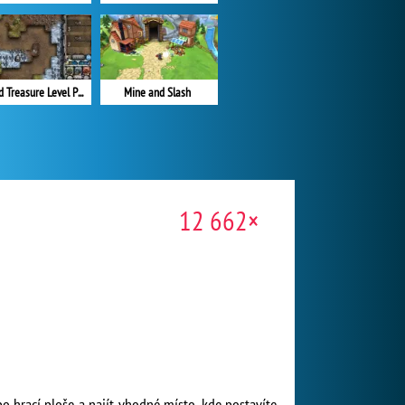
Cursed Treasure Level Pack
Mine and Slash
12 662×
o hrací ploše a najít vhodné místo, kde postavíte