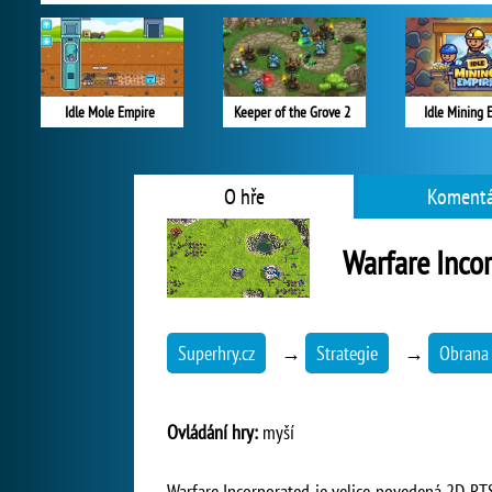
Idle Mole Empire
Keeper of the Grove 2
Idle Mining 
O hře
Komentá
Warfare Inco
Superhry.cz
→
Strategie
→
Obrana 
Ovládání hry:
myší
Warfare Incorporated je velice povedená 2D RTS