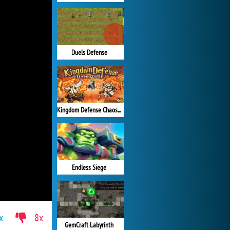
Duels Defense
Kingdom Defense Chaos Time
Endless Siege
x
8x
GemCraft Labyrinth