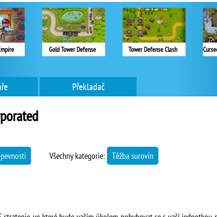
Empire
Gold Tower Defense
Tower Defense Clash
ře
Překladač
rporated
pevnosti
Všechny kategorie:
Těžba surovin
 strategie, ve které bude vaším úkolem pohybovat se s vaší jednotkou p