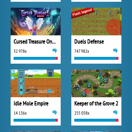
Cursed Treasure One and Half
Duels Defense
32 978x
747 982x
Idle Mole Empire
Keeper of the Grove 2
14 136x
255 058x