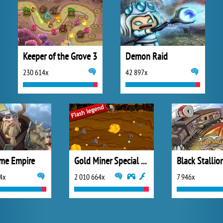
Keeper of the Grove 3
Demon Raid
230 614x
42 897x
me Empire
Gold Miner Special Edition
4x
2 010 664x
7 946x