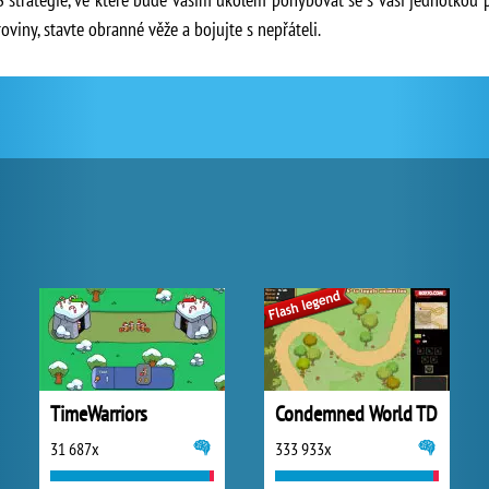
oviny, stavte obranné věže a bojujte s nepřáteli.
TimeWarriors
Condemned World TD
31 687x
333 933x