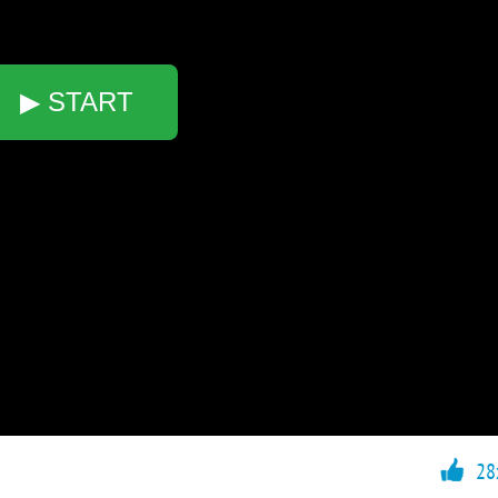
▶ START
28