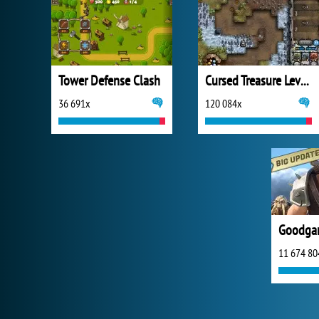
Tower Defense Clash
Cursed Treasure Level Pack
36 691x
120 084x
Goodga
11 674 80