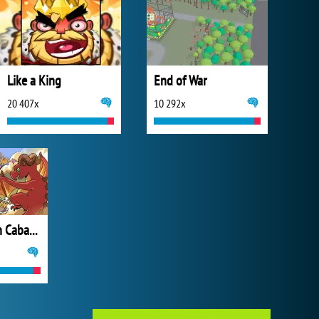
Like a King
End of War
20 407x
10 292x
Black Stallion Cabaret