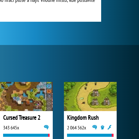
Cursed Treasure 2
Kingdom Rush
343 645x
2 064 562x