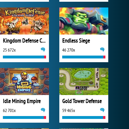
Kingdom Defense Chaos Time
Endless Siege
25 672x
46 270x
Idle Mining Empire
Gold Tower Defense
62 701x
59 465x