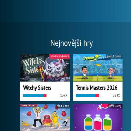
Nejnovější hry
před 6 hodinami
před 1 dnem
Witchy Sisters
Tennis Masters 2026
137x
223x
před 3 dny
před 4 dny