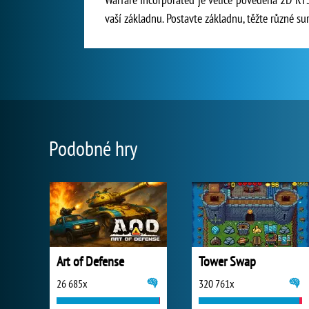
vaší základnu. Postavte základnu, těžte různé sur
Podobné hry
Art of Defense
Tower Swap
26 685x
320 761x