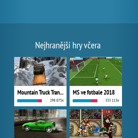
Nejhranější hry včera
Mountain Truck Transport
MS ve fotbale 2018
298 075x
333 113x