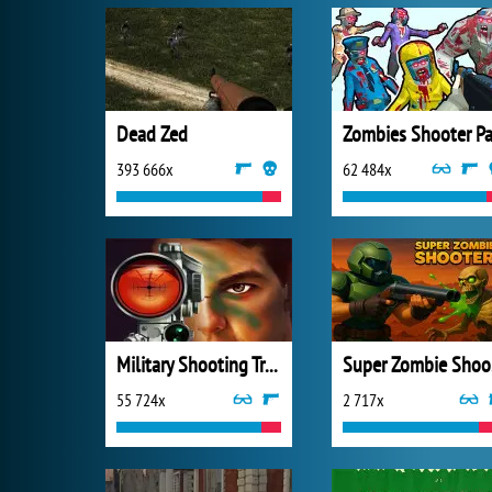
Dead Zed
393 666x
62 484x
Military Shooting Training
S
55 724x
2 717x