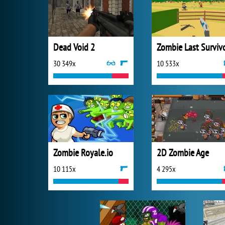
Dead Void 2
Zombie Last Surviv
30 349x
10 533x
Zombie Royale.io
2D Zombie Age
10 115x
4 295x