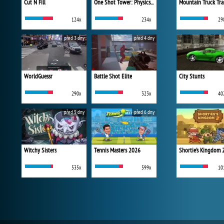
Cut N Fill
One Shot Tower: Physics Destroyer
Mountain Truck Tra
124x
234x
29
před 3 dny
před 4 dny
WorldGuessr
Battle Shot Elite
City Stunts
290x
323x
40
před 5 dny
před 6 dny
Witchy Sisters
Tennis Masters 2026
Shortie's Kingdom 
535x
599x
10