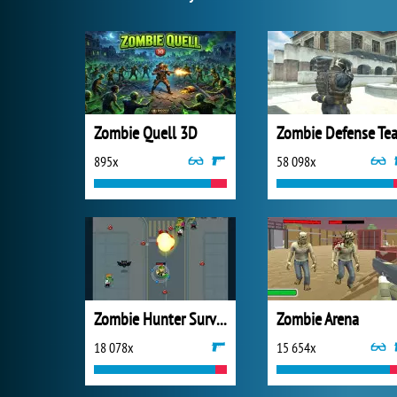
Zombie Quell 3D
Zombie Defense Te
895x
58 098x
Zombie Hunter Survival
Zombie Arena
18 078x
15 654x