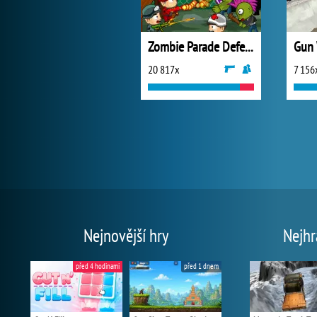
Zombie Parade Defense 3
Gun 
20 817x
7 156
Nejnovější hry
Nejhr
před 4 hodinami
před 1 dnem