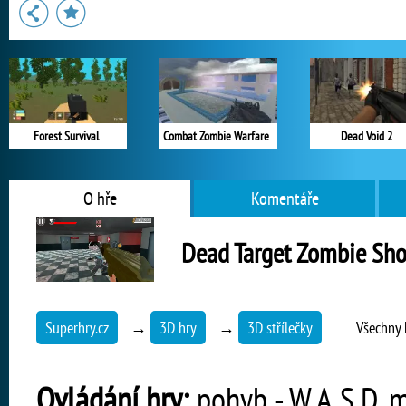
Forest Survival
Combat Zombie Warfare
Dead Void 2
O hře
Komentáře
Dead Target Zombie Sh
Superhry.cz
→
3D hry
→
3D střílečky
Všechny 
Ovládání hry:
pohyb - W,A,S,D, m