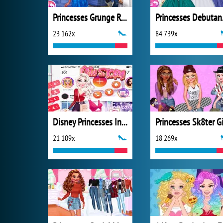
Princesses Grunge Rockstars
Prin
23 162x
84 739x
Disney Princesses Instagram Stories
21 109x
18 269x