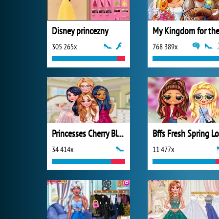
Disney princezny
305 265x
768 389x
Princesses Cherry Blossom Spring Dance
34 414x
11 477x