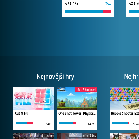
33 043x
38 05
Nejnovější hry
Nejhr
před 8 hodinami
Cut N Fill
One Shot Tower: Physics Destroyer
Bubble Shooter Ex
94x
142x
5 52
před 1 dnem
před 3 dny