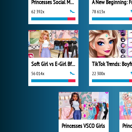
Princesses Social Media Stars
62 392x
78 613x
Soft Girl vs E-Girl Bffs Looks
56 014x
22 300x
Princesses VSCO Girls