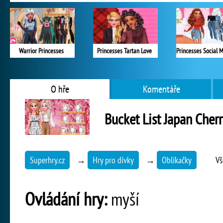
Warrior Princesses
Princesses Tartan Love
O hře
Komentáře
Bucket List Japan Cher
Superhry.cz
→
Hry pro dívky
→
Oblíkačky
Vš
Ovládání hry:
myší