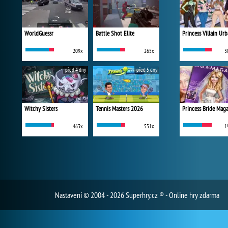
WorldGuessr
Battle Shot Elite
209x
265x
3
před 4 dny
před 5 dny
Witchy Sisters
Tennis Masters 2026
Princess Bride Mag
463x
531x
1
Nastavení
© 2004 - 2026 Superhry.cz ® - Online hry zdarma