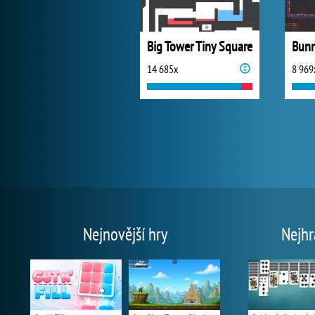
Big Tower Tiny Square
Bunn
14 685x
8 969
Nejnovější hry
Nejhr