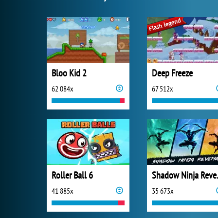
Bloo Kid 2
Deep Freeze
62 084x
67 512x
Roller Ball 6
Shado
41 885x
35 673x