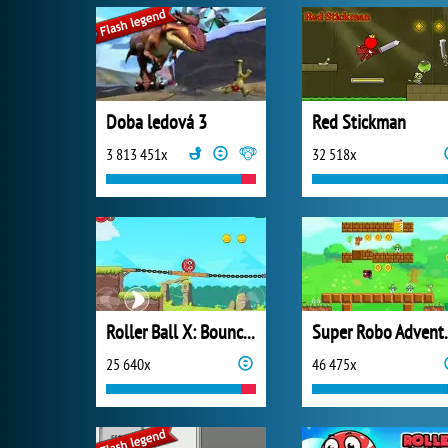
Doba ledová 3
Red Stickman
3 813 451x
32 518x
Roller Ball X: Bounce Ball
Super 
25 640x
46 475x