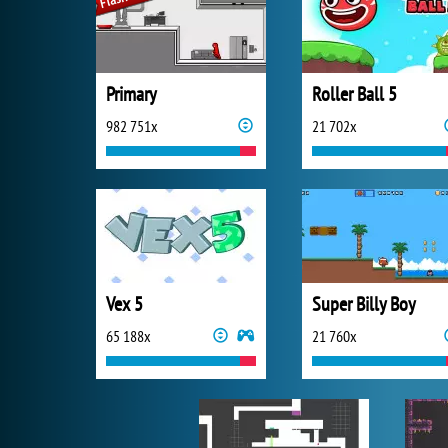
Primary
Roller Ball 5
982 751x
21 702x
Vex 5
Super Billy Boy
65 188x
21 760x