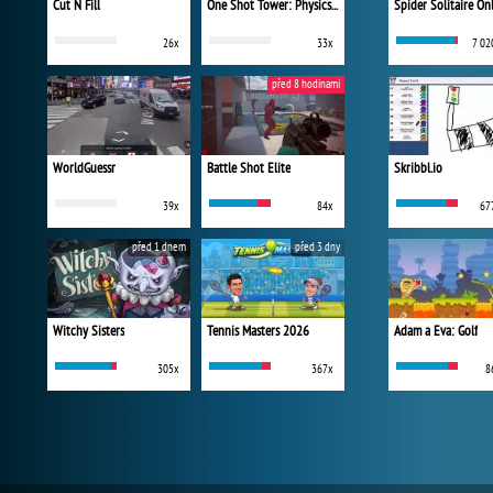
Cut N Fill
One Shot Tower: Physics Destroyer
Spider Solitaire On
26x
33x
7 02
před 8 hodinami
WorldGuessr
Battle Shot Elite
Skribbl.io
39x
84x
67
před 1 dnem
před 3 dny
Witchy Sisters
Tennis Masters 2026
Adam a Eva: Golf
305x
367x
8