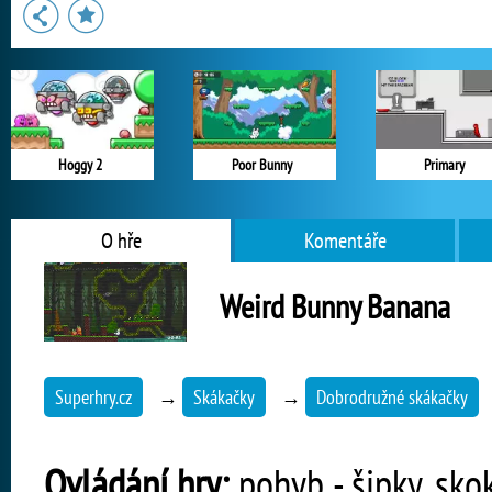
Hoggy 2
Poor Bunny
Primary
O hře
Komentáře
Weird Bunny Banana
Superhry.cz
→
Skákačky
→
Dobrodružné skákačky
Ovládání hry:
pohyb - šipky, skok