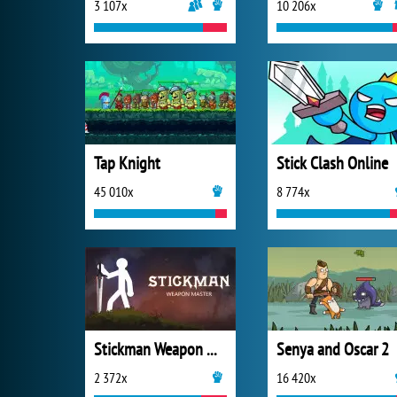
3 107x
10 206x
Tap Knight
Stick Clash Online
45 010x
8 774x
Stickman Weapon Master
Senya and Oscar 2
2 372x
16 420x