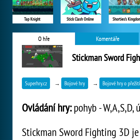
Tap Knight
Stick Clash Online
Shorties’s Kingdo
O hře
Komentáře
Stickman Sword Figh
Superhry.cz
→
Bojové hry
→
Bojové hry o přežití
Ovládání hry:
pohyb - W,A,S,D, ú
Stickman Sword Fighting 3D je 