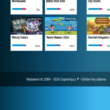
WorldGuessr
Battle Shot Elite
City Stunts
56x
164x
40
před 2 dny
před 3 dny
Witchy Sisters
Tennis Masters 2026
Shortie's Kingdom 
361x
435x
10
Nastavení
© 2004 - 2026 Superhry.cz ® - Online hry zdarma