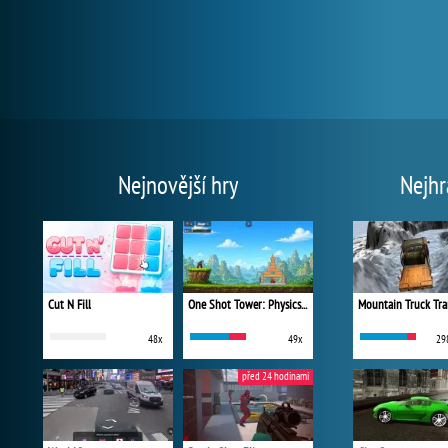
Nejnovější hry
Nejhr
Cut N Fill
One Shot Tower: Physics Destroyer
Mountain Truck Tra
48x
49x
29
před 24 hodinami