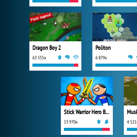
Dragon Boy 2
Politon
63 555x
6 879x
Stick Warrior Hero Battle
13 970x
4 521