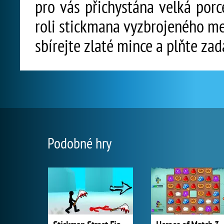
pro vás přichystána velká porc
roli stickmana vyzbrojeného meč
sbírejte zlaté mince a plňte zad
Podobné hry