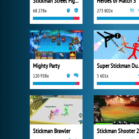
Stickman Street Fighting
Heroes of Match 3
68 278x
273 802x
Mighty Party
Super S
120 938x
5 601x
Stickman Brawler
Stickman Shooter 2