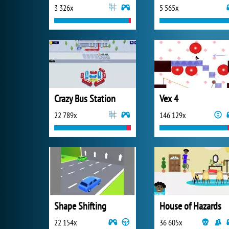
3 326x
5 565x
Crazy Bus Station
Vex 4
22 789x
146 129x
Shape Shifting
House of Hazards
22 154x
36 605x