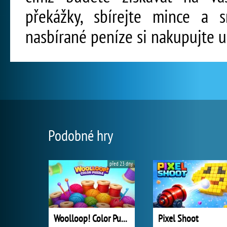
překážky, sbírejte mince a 
nasbírané peníze si nakupujte u
Podobné hry
před 23 dny
Woolloop! Color Puzzle
Pixel Shoot