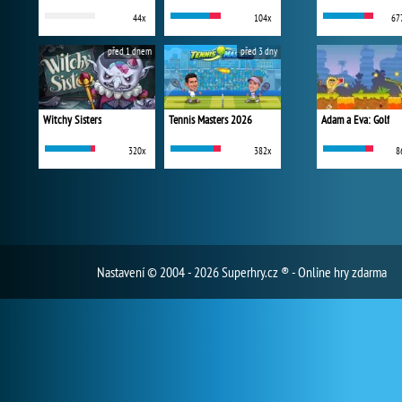
44x
104x
67
před 1 dnem
před 3 dny
Witchy Sisters
Tennis Masters 2026
Adam a Eva: Golf
320x
382x
8
Nastavení
© 2004 - 2026 Superhry.cz ® - Online hry zdarma