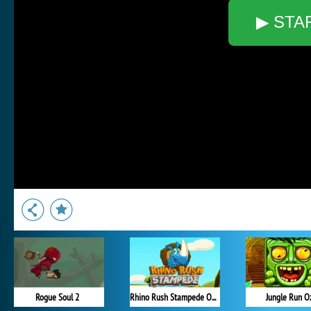
▶ STA
Rogue Soul 2
Rhino Rush Stampede Online
Jungle Run O