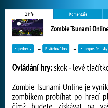
O hře
Komentáře
Zombie Tsunami Onlin
Superhry.cz
→
Postřehové hry
→
Superpostřehovky
Ovládání hry:
skok - levé tlačítk
Zombie Tsunami Online je vynika
zombíkem probíhat po hrací pl
čímž budete získávat na vaš