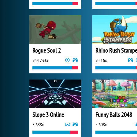
Rogue Soul 2
954 733x
9 516x
Slope 3 Online
Funny Balls 2048
3 688x
5 608x