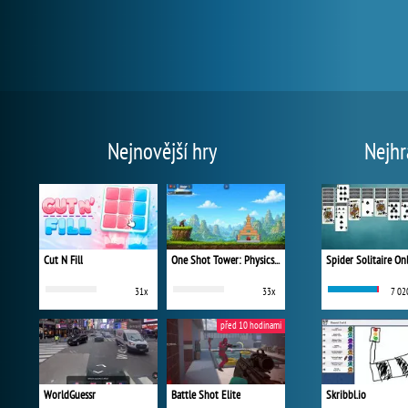
Nejnovější hry
Nejhr
Cut N Fill
One Shot Tower: Physics Destroyer
Spider Solitaire On
31x
33x
7 02
před 10 hodinami
WorldGuessr
Battle Shot Elite
Skribbl.io