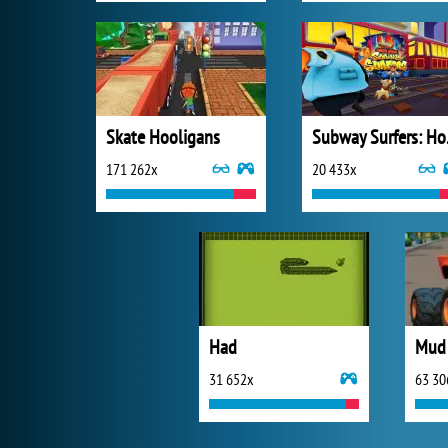
Skate Hooligans
Subw
171 262x
20 433x
Had
31 652x
63 30