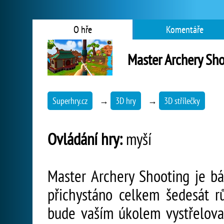
O hře
Komentáře
Master Archery Sh
Superhry.cz
→
3D hry
→
3D střílečky
Ovládání hry:
myší
Master Archery Shooting je báj
přichystáno celkem šedesát r
bude vaším úkolem vystřelovat 