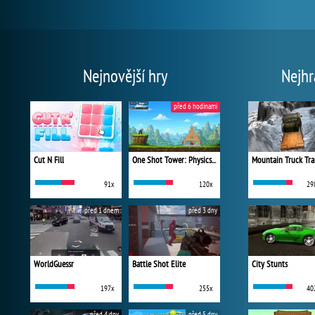
Nejnovější hry
Nejhr
před 6 hodinami
Cut N Fill
One Shot Tower: Physics Destroyer
Mountain Truck Tra
91x
120x
29
před 1 dnem
před 3 dny
WorldGuessr
Battle Shot Elite
City Stunts
197x
255x
40
před 4 dny
před 5 dny