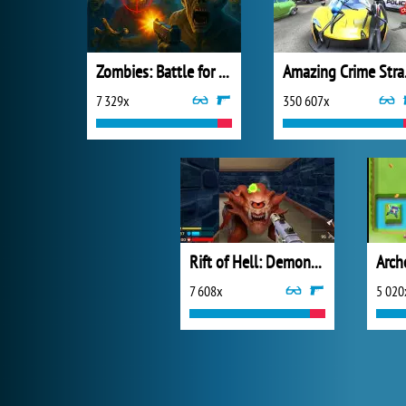
Zombies: Battle for Survival
Amazi
7 329x
350 607x
Rift of Hell: Demons War
Arch
7 608x
5 020