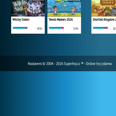
Witchy Sisters
Tennis Masters 2026
Shortie's Kingdom 
453x
519x
10
Nastavení
© 2004 - 2026 Superhry.cz ® - Online hry zdarma