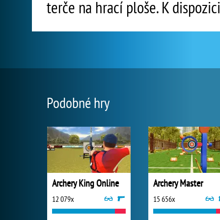
terče na hrací ploše. K dispozi
Podobné hry
Archery King Online
Archery Master
12 079x
15 656x