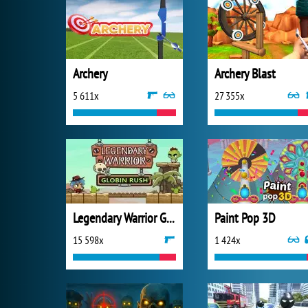
Archery
Archery Blast
5 611x
27 355x
Legendary Warrior Goblin Rush
Paint Pop 3D
15 598x
1 424x