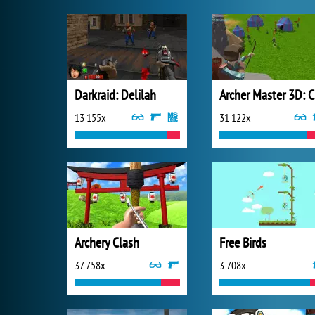
Darkraid: Delilah
Ar
13 155x
31 122x
Archery Clash
Free Birds
37 758x
3 708x