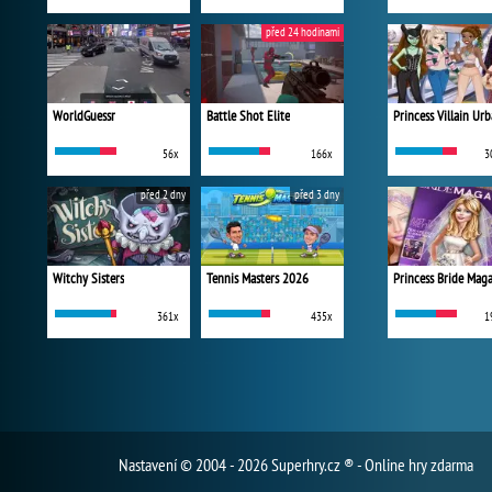
před 24 hodinami
WorldGuessr
Battle Shot Elite
56x
166x
3
před 2 dny
před 3 dny
Witchy Sisters
Tennis Masters 2026
Princess Bride Mag
361x
435x
1
Nastavení
© 2004 - 2026 Superhry.cz ® - Online hry zdarma