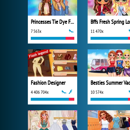
Princesses Tie Dye Fashion
7 563x
11 470x
Fashion Designer
4 406 704x
10 574x