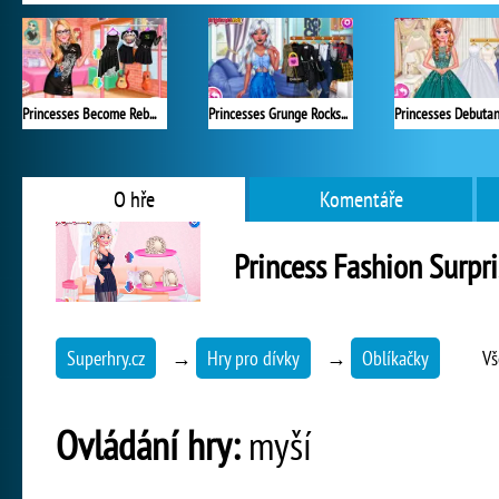
Princesses Become Rebels Punks
Princesses Grunge Rockstars
O hře
Komentáře
Princess Fashion Surpr
Superhry.cz
→
Hry pro dívky
→
Oblíkačky
Vš
Ovládání hry:
myší