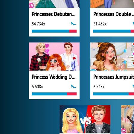
Princesses Debutante Ball
Princesses D
84 734x
31 452x
Princess Wedding Drama
6 608x
3 543x