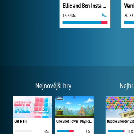
Ellie and Ben Insta Fashion
Warr
13 340x
20 23
Nejnovější hry
Nejhr
Cut N Fill
One Shot Tower: Physics Destroyer
Bubble Shooter Ex
49x
50x
5 52