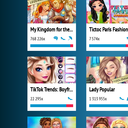
My Kingdom for the Princess Plná verze
Tictoc Paris Fashion
768 226x
7 574x
TikTok Trends: Boyfriend Fashion
Lady Popular
22 295x
1 313 955x