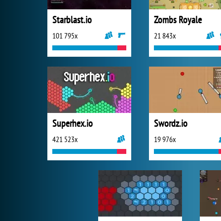
Starblast.io
Zombs Royale
101 795x
21 843x
Superhex.io
Swordz.io
421 523x
19 976x