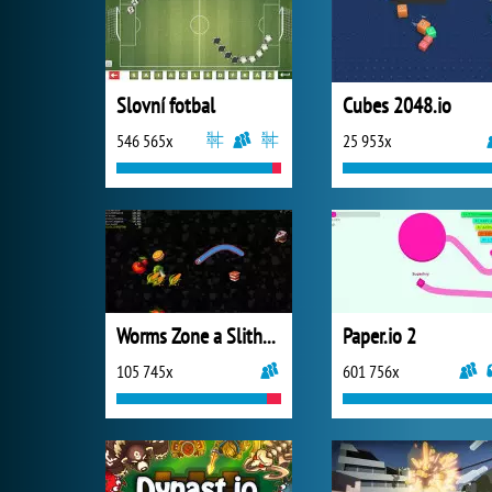
Slovní fotbal
Cubes 2048.io
546 565x
25 953x
Worms Zone a Slithery Snake
Paper.io 2
105 745x
601 756x