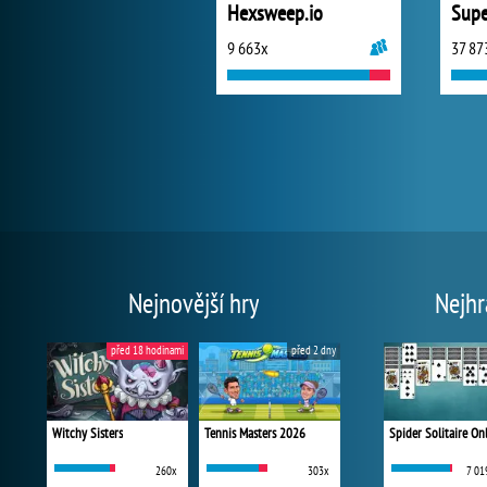
Hexsweep.io
Supe
9 663x
37 87
Nejnovější hry
Nejhr
před 18 hodinami
před 2 dny
Witchy Sisters
Tennis Masters 2026
Spider Solitaire On
260x
303x
7 01