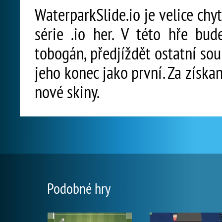
WaterparkSlide.io je velice chy
série .io her. V této hře bu
tobogán, předjíždět ostatní sou
jeho konec jako první. Za získa
nové skiny.
Podobné hry