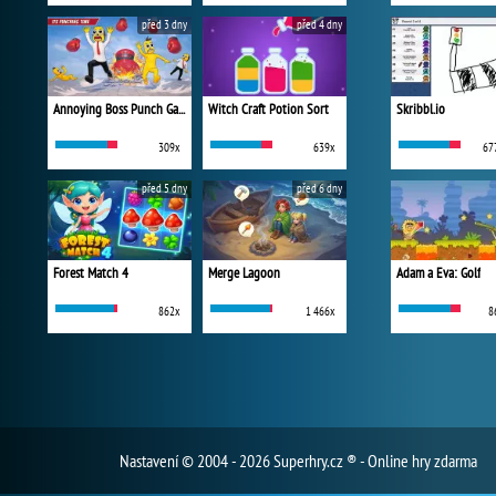
před 3 dny
před 4 dny
Annoying Boss Punch Game
Witch Craft Potion Sort
Skribbl.io
309x
639x
67
před 5 dny
před 6 dny
Forest Match 4
Merge Lagoon
Adam a Eva: Golf
862x
1 466x
8
Nastavení
© 2004 - 2026 Superhry.cz ® - Online hry zdarma