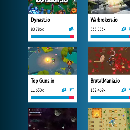
Dynast.io
Warbrokers.io
80 786x
535 853x
Top Guns.io
BrutalMania.io
11 630x
152 469x