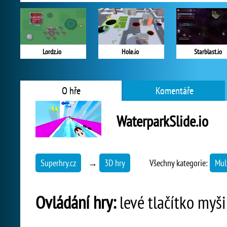
Lordz.io
Hole.io
Starblast.io
O hře
Komentáře
WaterparkSlide.io
Superhry.cz
→
3D hry
Všechny kategorie:
Mul
Ovládání hry:
levé tlačítko myš