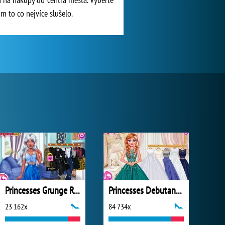
m to co nejvíce slušelo.
Princesses Grunge Rockstars
Princesses Debutante Ball
23 162x
84 734x