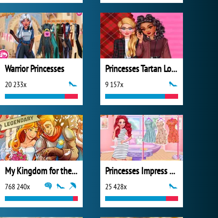
Warrior Princesses
Princesses Tartan Love
20 233x
9 157x
My Kingdom for the Princess Plná verze
Princesses Impress Your School Crush
768 240x
25 428x