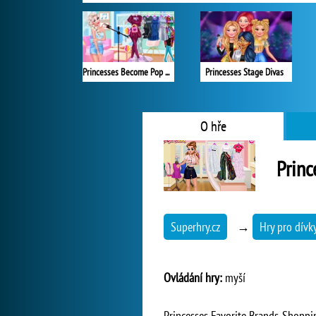
Princesses Become Pop Stars
Princesses Stage Divas
O hře
Princ
Superhry.cz
→
Hry pro dívk
Ovládání hry:
myší
Princesses Favorite Brands Shoppin