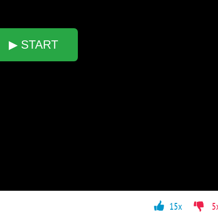
▶ START
15x
5