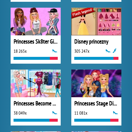
Princesses Sk8ter Girls
Disney princezny
18 265x
305 247x
Princesses Become Pop Stars
Princesses Stage Divas
38 049x
11 081x