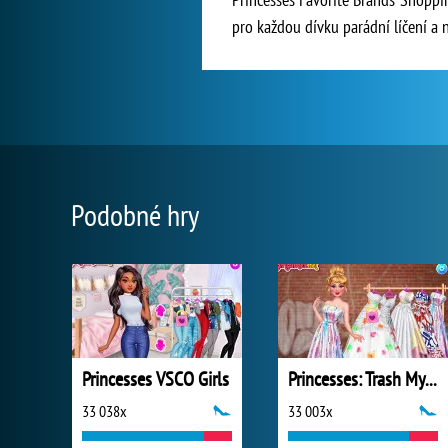
pro každou dívku parádní líčení a 
Podobné hry
Princesses VSCO Girls
Princesses: Trash My Wedding Dress
33 038x
33 003x