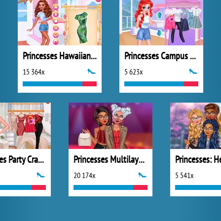
Princesses Hawaiian Memories
Princesses Campus Gossip
15 364x
5 623x
Princesses Party Crashers
Princesses Multilayered Fashio
20 174x
5 541x