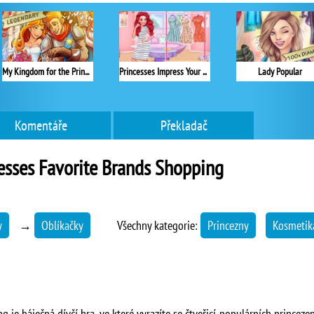
My Kingdom for the Princess Plná verze
Princesses Impress Your School Crush
Lady Popular
Komentáře
Překladač
esses Favorite Brands Shopping
y
→
Oblíkačky
Všechny kategorie:
Princezny
Kosmetika
g je báječná dívčí hra, ve které vyrazíte se čtveřicí populárních princez