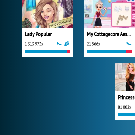
Lady Popular
My Cottagecore Aesthetic Look
1 313 973x
21 566x
81 002x