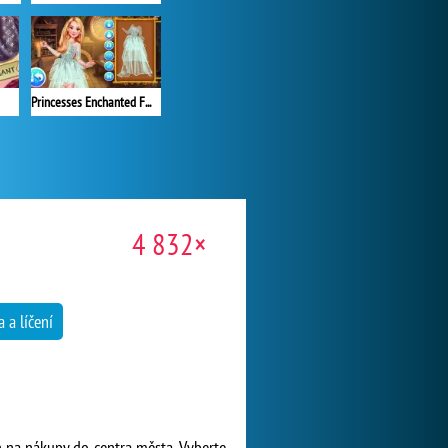
Princesses Enchanted Fairy Looks
4 832×
 a líčení
en na nákupy do centra města. Vyberte