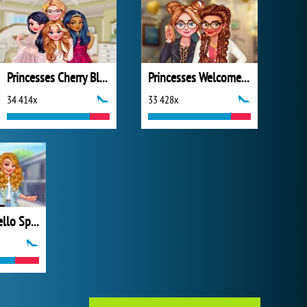
Princesses Cherry Blossom Spring Dance
Princesses Welcome Party
34 414x
33 428x
Princesses: Hello Spring