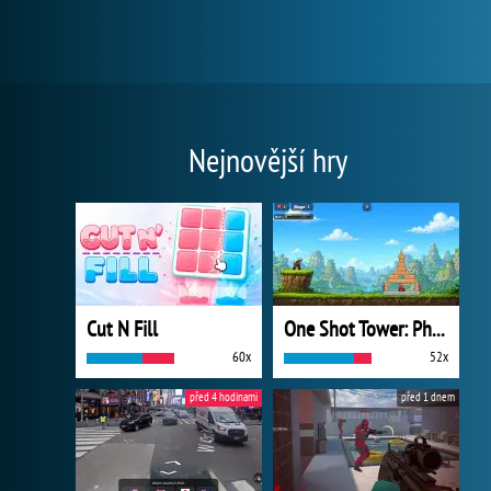
Nejnovější hry
Cut N Fill
One Shot Tower: Physics Destroyer
60x
52x
před 4 hodinami
před 1 dnem