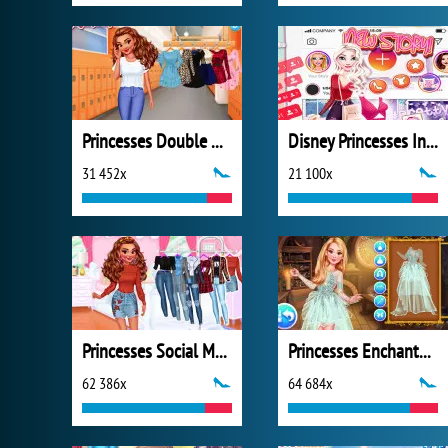
Princesses Double Date
Disney Princesses Instagram Stories
31 452x
21 100x
Princesses Social Media Stars
Princesses Enchanted Fairy Looks
62 386x
64 684x