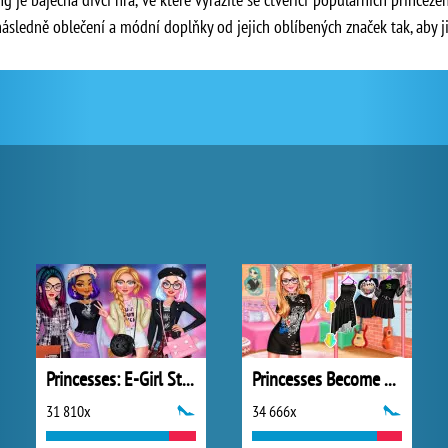
následně oblečení a módní doplňky od jejich oblíbených značek tak, aby ji
Princesses: E-Girl Style
Princesses Become Rebels Punks
31 810x
34 666x