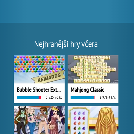
Nejhranější hry včera
Bubble Shooter Extreme
Mahjong Classic
5 525 703x
3 976 437x