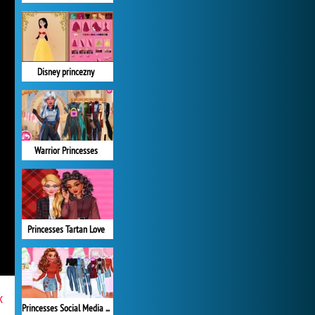
Disney princezny
Warrior Princesses
Princesses Tartan Love
x
Princesses Social Media Stars