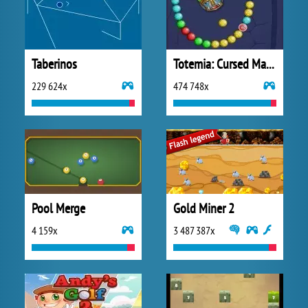
Taberinos
Totemia: Cursed Marbles
229 624x
474 748x
Pool Merge
Gold Miner 2
4 159x
3 487 387x