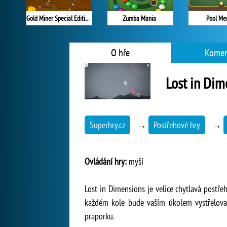
Gold Miner Special Edition
Zumba Mania
Pool Me
O hře
Komen
Lost in Dim
Superhry.cz
→
Postřehové hry
→
Ovládání hry:
myší
Lost in Dimensions je velice chytlavá postře
každém kole bude vaším úkolem vystřelovat
praporku.