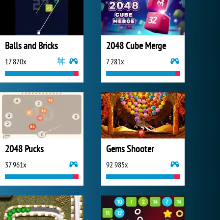
Balls and Bricks
2048 Cube Merge
17 870x
7 281x
2048 Pucks
Gems Shooter
37 961x
92 985x