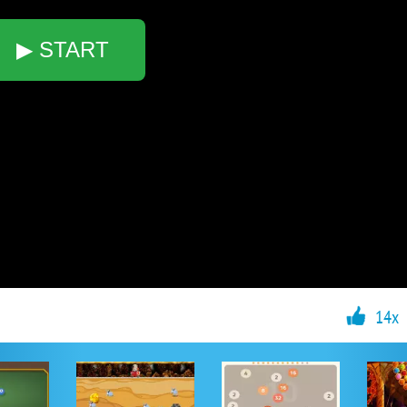
▶ START
14x