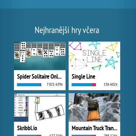
Nejhranější hry včera
Spider Solitaire Online
Single Line
7 021 639x
136 602x
Skribbl.io
Mountain Truck Transport
677 218x
298 124x