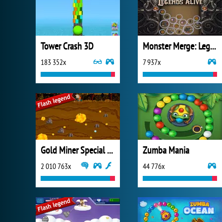
Tower Crash 3D
Monster Merge: Legends Alive
183 352x
7 937x
Gold Miner Special Edition
Zumba Mania
2 010 763x
44 776x