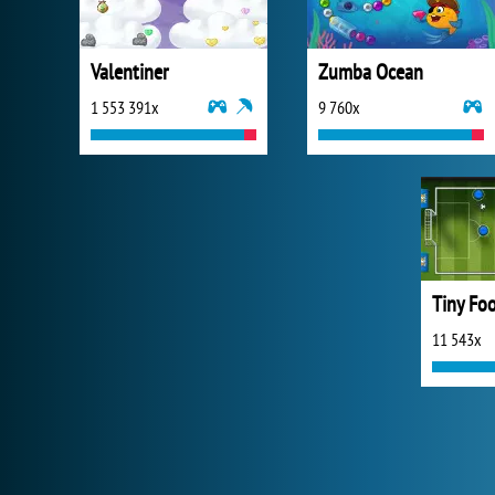
Valentiner
Zumba Ocean
1 553 391x
9 760x
Tiny Foo
11 543x