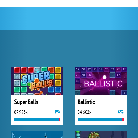
Super Balls
Ballistic
87 953x
34 602x