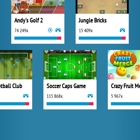
Andy's Golf 2
Jungle Bricks
74 249x
15 409x
tball Club
Soccer Caps Game
Crazy Fruit M
115 868x
5 967x