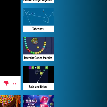
Taberinos
Totemia: Cursed Marbles
7x
Balls and Bricks