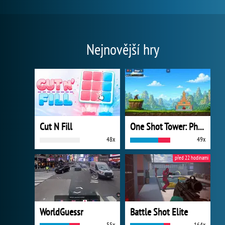
Nejnovější hry
Cut N Fill
One Shot Tower: Physics Destroyer
48x
49x
před 22 hodinami
WorldGuessr
Battle Shot Elite
55x
164x