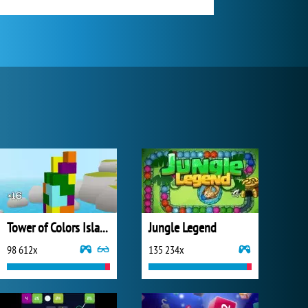
Tower of Colors Island Edition
Jungle Legend
98 612x
135 234x