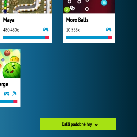
Maya
More Balls
480 480x
10 588x
erge
Další podobné hry