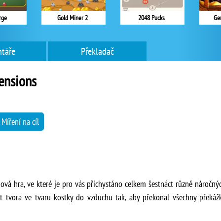
rge
Gold Miner 2
2048 Pucks
Ge
táře
Překladač
ensions
Míření na cíl
hová hra, ve které je pro vás přichystáno celkem šestnáct různě náročný
 tvora ve tvaru kostky do vzduchu tak, aby překonal všechny překáž