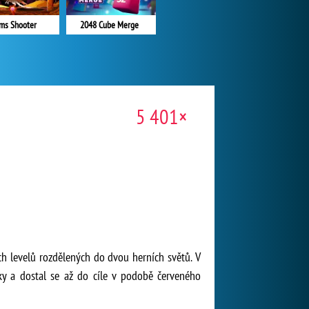
ms Shooter
2048 Cube Merge
5 401×
ch levelů rozdělených do dvou herních světů. V
ky a dostal se až do cíle v podobě červeného