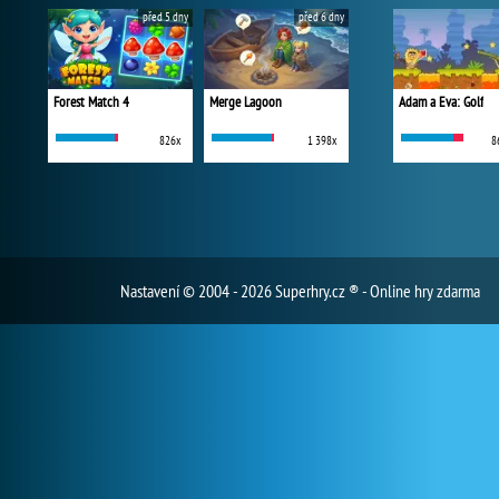
před 5 dny
před 6 dny
Forest Match 4
Merge Lagoon
Adam a Eva: Golf
826x
1 398x
8
Nastavení
© 2004 - 2026 Superhry.cz ® - Online hry zdarma