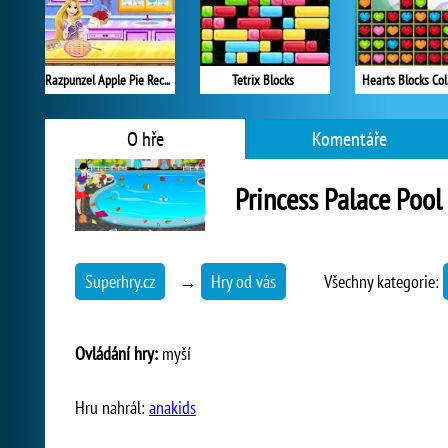
Razpunzel Apple Pie Recipe
Tetrix Blocks
Hearts Blocks Col
O hře
Komentáře
Princess Palace Pool
Superhry.cz
→
Hry od vás
Všechny kategorie:
Ovládání hry:
myší
Hru nahrál:
anakids