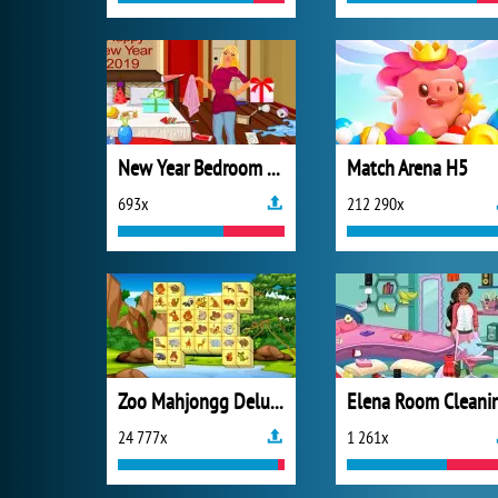
New Year Bedroom Cleaning
Match Arena H5
693x
212 290x
Zoo Mahjongg Deluxe
Elena Room Cleani
24 777x
1 261x