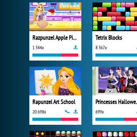
Razpunzel Apple Pie Recipe
Tetrix Blocks
1 344x
8 367x
Rapunzel Art School
Princesses
20 698x
699x