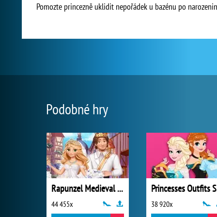
Pomozte princezně uklidit nepořádek u bazénu po narozenin
Podobné hry
Rapunzel Medieval Wedding
P
44 455x
38 920x