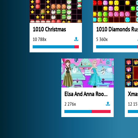
1010 Christmas
1010 Diamonds Ru
10 788x
5 360x
Elsa And Anna Room Decoration
Xmas
2 276x
12 15