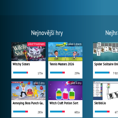
Nejnovější hry
Nejhr
před 9 hodinami
před 1 dnem
Witchy Sisters
Tennis Masters 2026
Spider Solitaire On
175x
259x
7 01
před 3 dny
před 4 dny
Annoying Boss Punch Game
Witch Craft Potion Sort
Skribbl.io
283x
601x
67