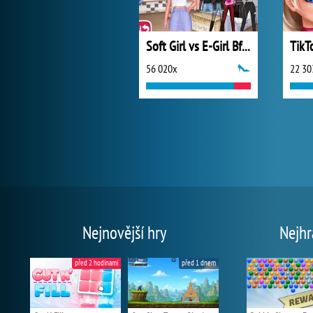
Soft Girl vs E-Girl Bffs Looks
56 020x
22 30
Nejnovější hry
Nejhr
před 2 hodinami
před 1 dnem