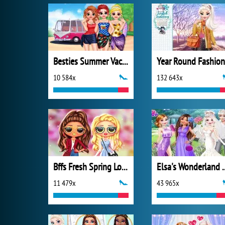
Besties Summer Vacation
10 584x
132 643x
Bffs Fresh Spring Look
Elsa's Wonde
11 479x
43 965x