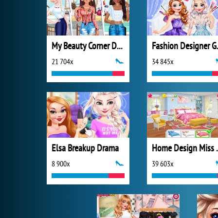
My Beauty Corner Decoration
Fashi
21 704x
34 845x
Elsa Breakup Drama
Home Design 
8 900x
39 603x