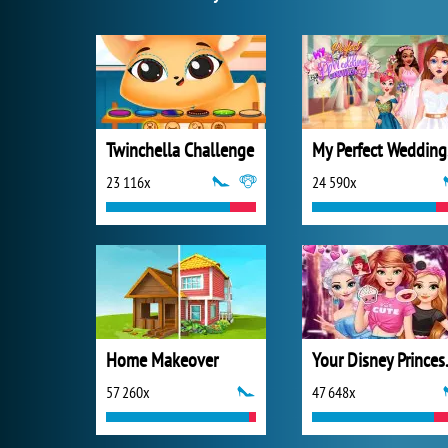
Twinchella Challenge
My
23 116x
24 590x
Home Makeover
Your D
57 260x
47 648x