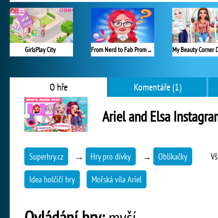
GirlsPlay City
From Nerd to Fab Prom Edition
O hře
Komentáře (1)
Ariel and Elsa Instagr
Superhry.cz
→
Hry pro dívky
→
Oblíkačky
Vš
Idea holčičí hry
Mořská víla Ariel
Ovládání hry:
myší