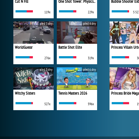
Cut N Fill
One Shot Tower: Physics Destroyer
Bubble Shooter Ex
119x
229x
5 52
před 3 dny
před 4 dny
WorldGuessr
Battle Shot Elite
276x
319x
3
před 5 dny
před 6 dny
Witchy Sisters
Tennis Masters 2026
Princess Bride Mag
527x
596x
1