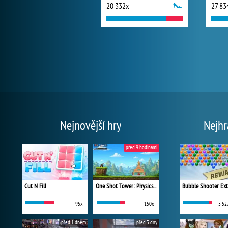
20 332x
27 83
Nejnovější hry
Nejhr
před 9 hodinami
Cut N Fill
One Shot Tower: Physics Destroyer
Bubble Shooter Ex
95x
150x
5 52
před 1 dnem
před 3 dny