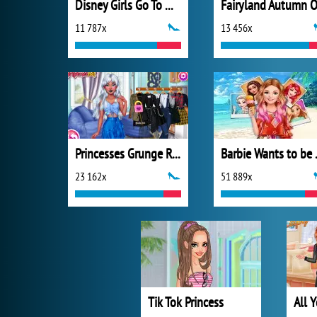
Disney Girls Go To Monster High 2
11 787x
13 456x
Princesses Grunge Rockstars
Barbie 
23 162x
51 889x
Tik Tok Princess