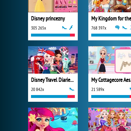
Disney princezny
305 265x
768 397x
Disney Travel Diaries: City Break
My C
20 842x
21 589x