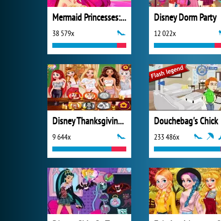
Mermaid Princesses: Underwater Games
Disney Dorm Party
38 579x
12 022x
Disney Thanksgiving Day
Douchebag's Chick
9 644x
233 486x