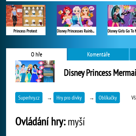
Princess Protest
Disney Princesses Rainbow Dresses
O hře
Komentáře
Disney Princess Merma
Superhry.cz
→
Hry pro dívky
→
Oblíkačky
Vš
Ovládání hry:
myší