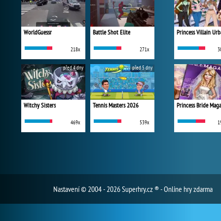
WorldGuessr
Battle Shot Elite
218x
271x
3
před 4 dny
před 5 dny
Witchy Sisters
Tennis Masters 2026
Princess Bride Mag
469x
539x
1
Nastavení
© 2004 - 2026 Superhry.cz ® - Online hry zdarma