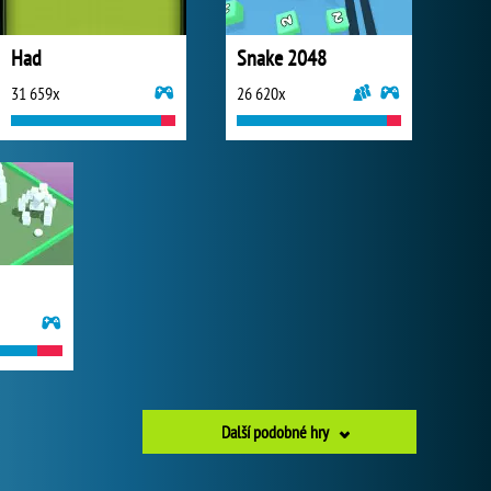
Had
Snake 2048
31 659x
26 620x
Další podobné hry