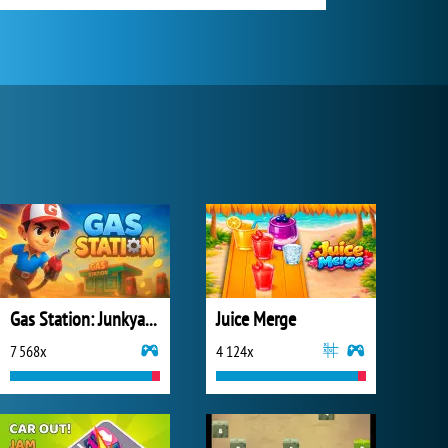
Gas Station: Junkyard Tycoon
Juice Merge
7 568x
4 124x