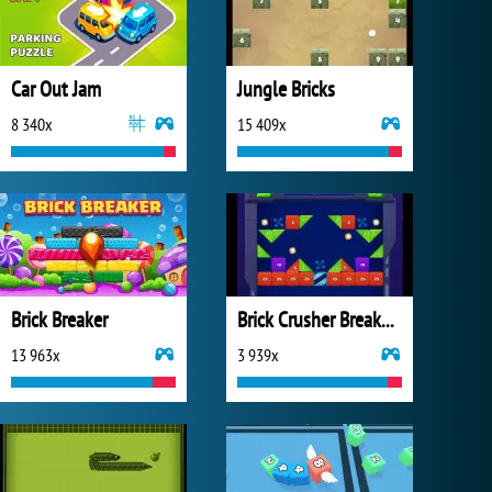
Car Out Jam
Jungle Bricks
8 340x
15 409x
Brick Breaker
Brick Crusher Breaker Ball
13 963x
3 939x