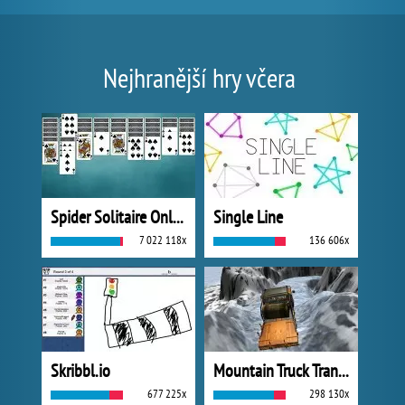
Nejhranější hry včera
Spider Solitaire Online
Single Line
7 022 118x
136 606x
Skribbl.io
Mountain Truck Transport
677 225x
298 130x