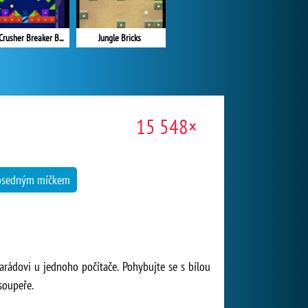
Brick Crusher Breaker Ball
Jungle Bricks
15 548×
posedným míčkem
arádovi u jednoho počítače. Pohybujte se s bílou
 soupeře.