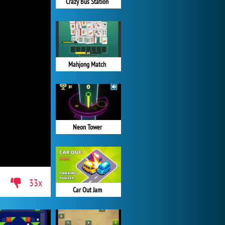
Crazy Bus Station
Mahjong Match
Neon Tower
33x
Car Out Jam