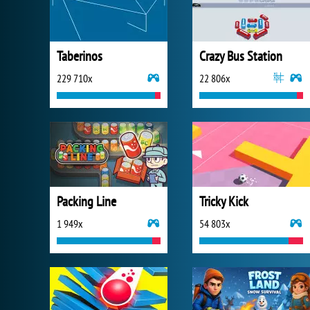
Taberinos
Crazy Bus Station
229 710x
22 806x
Packing Line
Tricky Kick
1 949x
54 803x