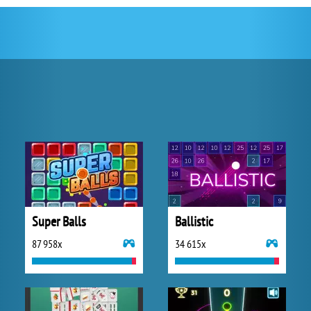
Super Balls
Ballistic
87 958x
34 615x