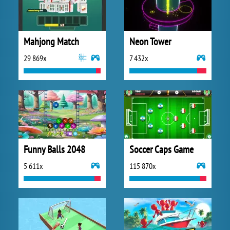
Mahjong Match
Neon Tower
29 869x
7 432x
Funny Balls 2048
Soccer Caps Game
5 611x
115 870x