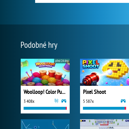
Podobné hry
před 24 dny
Woolloop! Color Puzzle
Pixel Shoot
3 408x
5 587x