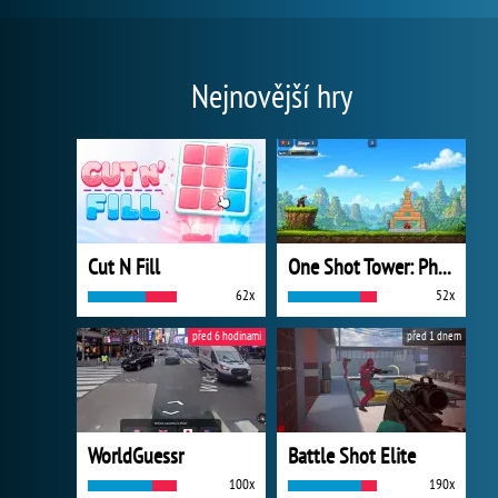
Nejnovější hry
Cut N Fill
One Shot Tower: Physics Destroyer
62x
52x
před 6 hodinami
před 1 dnem
WorldGuessr
Battle Shot Elite
100x
190x