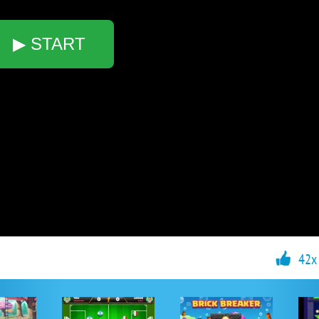
▶ START
42x