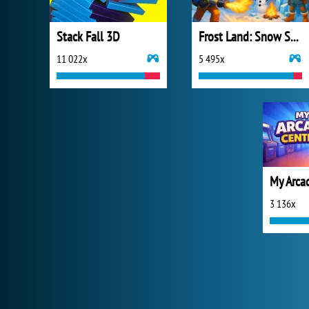
Stack Fall 3D
Frost Land: Snow Survival
11 022x
5 495x
My Arca
3 136x