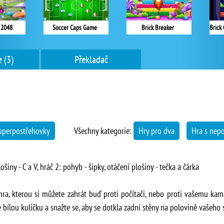
 2048
Soccer Caps Game
Brick Breaker
 (3)
Překladač
uperpostřehovky
Všechny kategorie:
Hry pro dva
Hra s ne
šiny - C a V, hráč 2: pohyb - šipky, otáčení plošiny - tečka a čárka
hra, kterou si můžete zahrát buď proti počítači, nebo proti vašemu kam
te bílou kuličku a snažte se, aby se dotkla zadní stěny na polovině vašeho