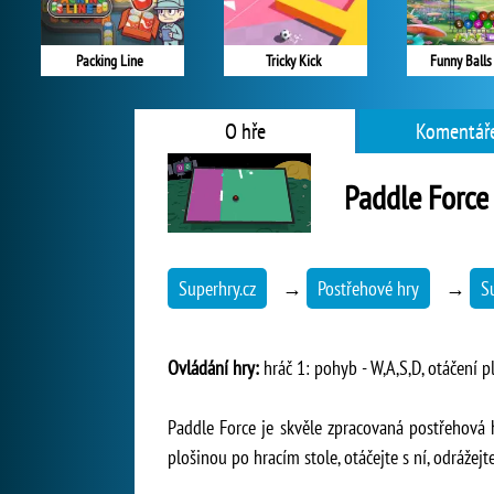
Packing Line
Tricky Kick
Funny Balls
O hře
Komentáře
Paddle Force
Superhry.cz
→
Postřehové hry
→
S
Ovládání hry:
hráč 1: pohyb - W,A,S,D, otáčení plo
Paddle Force je skvěle zpracovaná postřehová 
plošinou po hracím stole, otáčejte s ní, odrážej