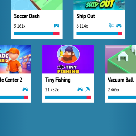
Soccer Dash
Ship Out
5 161x
6 114x
de Center 2
Tiny Fishing
Vacuum Ball
21 732x
2 465x