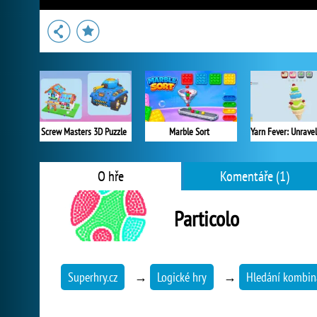
Screw Masters 3D Puzzle
Marble Sort
O hře
Komentáře (1)
Particolo
Superhry.cz
→
Logické hry
→
Hledání kombin