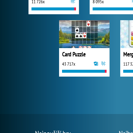
11 726x
8 095x
Card Puzzle
Merg
43 717x
117 3