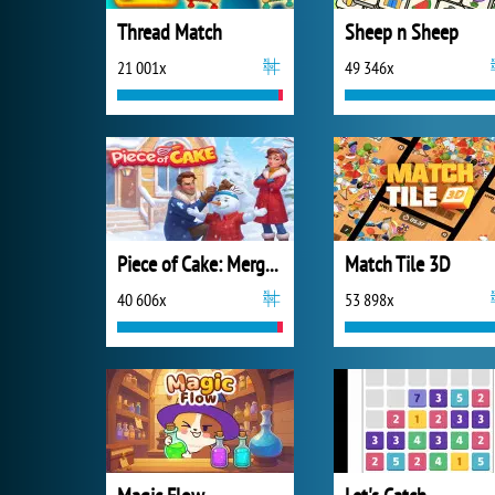
Thread Match
Sheep n Sheep
21 001x
49 346x
Piece of Cake: Merge and Bake
Match Tile 3D
40 606x
53 898x