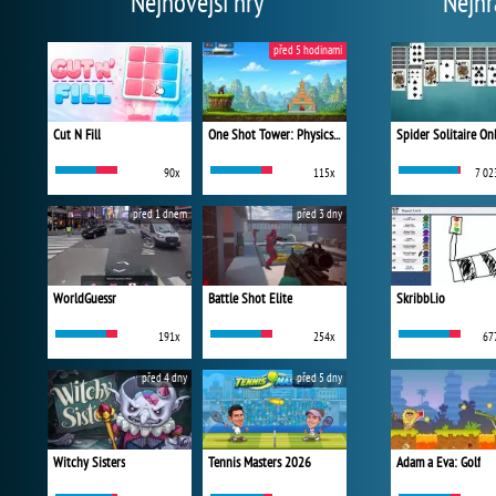
Nejnovější hry
Nejhr
před 5 hodinami
Cut N Fill
One Shot Tower: Physics Destroyer
Spider Solitaire On
90x
115x
7 02
před 1 dnem
před 3 dny
WorldGuessr
Battle Shot Elite
Skribbl.io
191x
254x
67
před 4 dny
před 5 dny
Witchy Sisters
Tennis Masters 2026
Adam a Eva: Golf