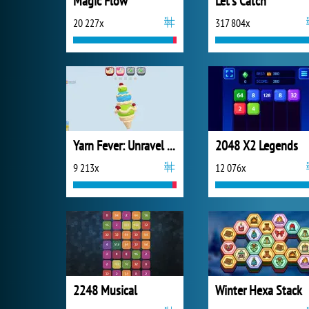
Magic Flow
Let's Catch
20 227x
317 804x
Yarn Fever: Unravel Puzzle
2048 X2 Legends
9 213x
12 076x
2248 Musical
Winter Hexa Stack