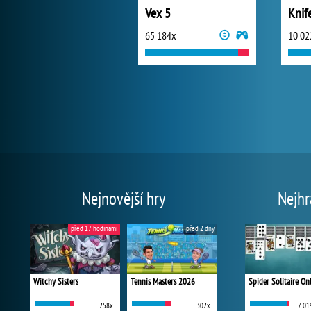
Vex 5
Knif
65 184x
10 02
Nejnovější hry
Nejhr
před 17 hodinami
před 2 dny
Witchy Sisters
Tennis Masters 2026
Spider Solitaire On
258x
302x
7 01