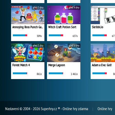
před 3 dny
před 4 dny
Annoying Boss Punch Game
Witch Craft Potion Sort
Skribbl.io
309x
637x
67
před 5 dny
před 6 dny
Forest Match 4
Merge Lagoon
Adam a Eva: Golf
861x
1 461x
8
Nastavení
© 2004 - 2026 Superhry.cz ® - Online hry zdarma
Online hry