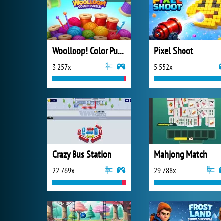
Woolloop! Color Puzzle
Pixel Shoot
3 257x
5 552x
Crazy Bus Station
Mahjong Match
22 769x
29 788x