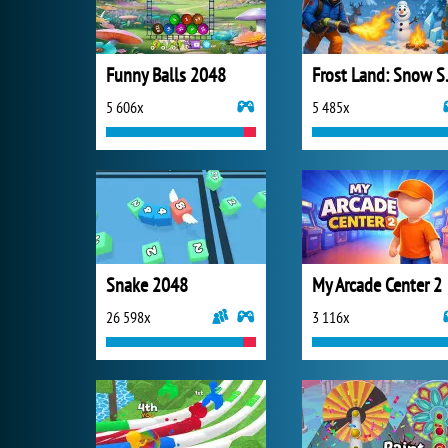
Funny Balls 2048
Frost 
5 606x
5 485x
Snake 2048
My Arcade Center 2
26 598x
3 116x