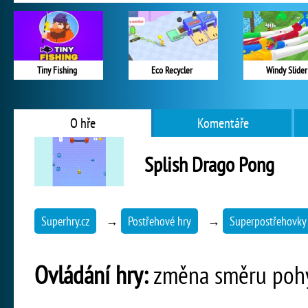
Tiny Fishing
Eco Recycler
Windy Slider
O hře
Komentáře
Splish Drago Pong
Superhry.cz
→
Postřehové hry
→
Superpostřehovky
Ovládání hry:
změna směru pohyb