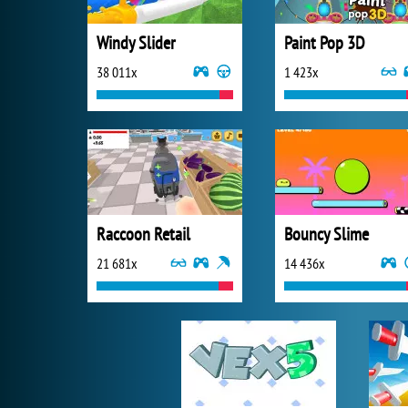
Windy Slider
Paint Pop 3D
38 011x
1 423x
Raccoon Retail
Bouncy Slime
21 681x
14 436x