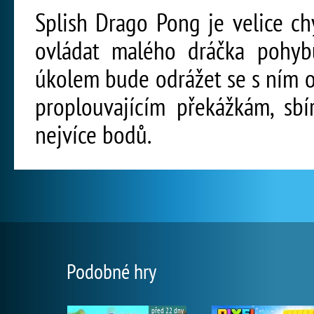
Splish Drago Pong je velice ch
ovládat malého dráčka pohyb
úkolem bude odrážet se s ním 
proplouvajícím překážkám, sbí
nejvíce bodů.
Podobné hry
před 22 dny