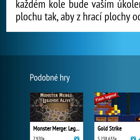
každém kole bude vaším úkolem
plochu tak, aby z hrací plochy o
Podobné hry
Monster Merge: Legends Alive
Gold Strike
7 970x
5 238 633x