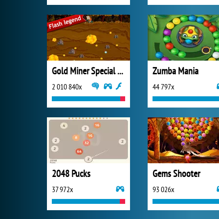
Gold Miner Special Edition
Zumba Mania
2 010 840x
44 797x
2048 Pucks
Gems Shooter
37 972x
93 026x