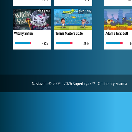
215x
271x
67
před 4 dny
před 5 dny
Witchy Sisters
Tennis Masters 2026
Adam a Eva: Golf
467x
534x
8
Nastavení
© 2004 - 2026 Superhry.cz ® - Online hry zdarma