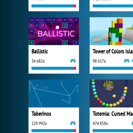
Ballistic
To
34 682x
98 657x
Taberinos
T
229 992x
474 858x