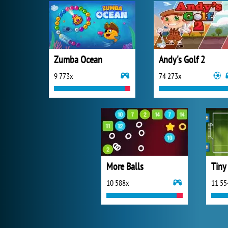
Zumba Ocean
Andy's Golf 2
9 773x
74 273x
More Balls
Tiny
10 588x
11 55