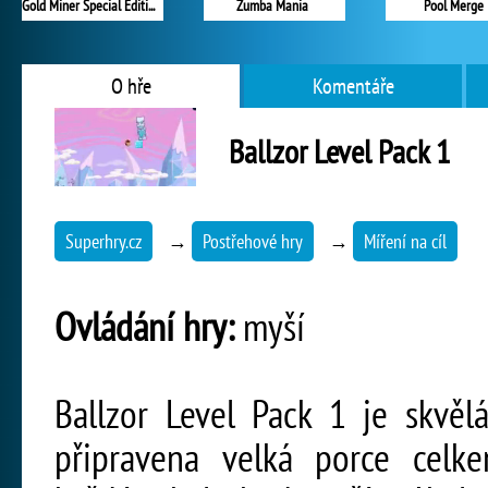
Gold Miner Special Edition
Zumba Mania
Pool Merge
O hře
Komentáře
Ballzor Level Pack 1
Superhry.cz
→
Postřehové hry
→
Míření na cíl
Ovládání hry:
myší
Ballzor Level Pack 1 je skvěl
připravena velká porce celk