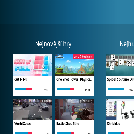
Nejnovější hry
Nejhr
před 9 hodinami
Cut N Fill
One Shot Tower: Physics Destroyer
Spider Solitaire On
94x
147x
7 02
před 1 dnem
před 3 dny
WorldGuessr
Battle Shot Elite
Skribbl.io